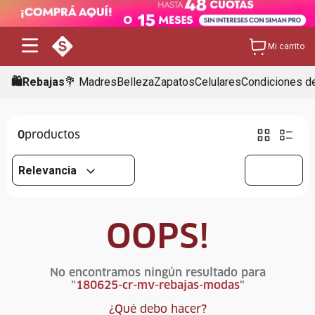
Mi carrito
🛍️Rebajas
💐 Madres
Belleza
Zapatos
Celulares
Condiciones de
0
Relevancia
OOPS!
No encontramos ningún resultado para
"
180625-cr-mv-rebajas-modas
"
¿Qué debo hacer?