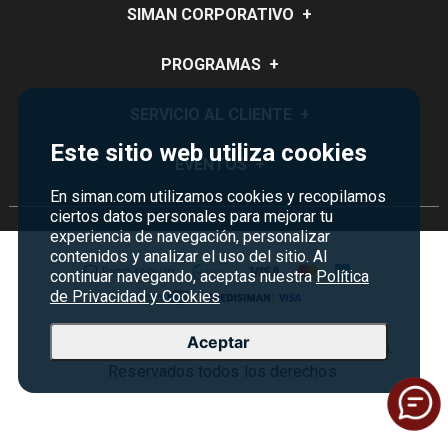
SIMAN CORPORATIVO
+
Quiénes Somos
PROGRAMAS
+
Visión y Misión
Monedero
SERVICIO AL CLIENTE
+
Historia
Certificados de Regalo
Este sitio web utiliza cookies
Sucursales
Preguntas Frecuentes
EVENTOS
+
Siman PRO
Servicios
Política de devoluciones y garantías
En siman.com utilizamos cookies y recopilamos
Credisiman
Rebajas
ciertos datos personales para mejorar tu
Empleos Siman
Contáctenos
experiencia de navegación, personalizar
Madres
contenidos y analizar el uso del sitio. Al
Seguridad del sitio
continuar navegando, aceptas nuestra
Política
Política de Privacidad
de Privacidad y Cookies
Condiciones ofertas
Aceptar
Copyright © 2026 Almacenes Siman Costa Rica.
Términos y condiciones
Reservados todos los derechos.