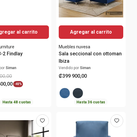
gregar al carrito
Agregar al carrito
rniture
Muebles nuvesa
3-2 Findlay
Sala seccional con ottoman
Ibiza
por
Siman
Vendido por
Siman
₡
399
900
,
00
00
,
00
400
,
00
-
40%
Hasta
48
cuotas
Hasta
36
cuotas