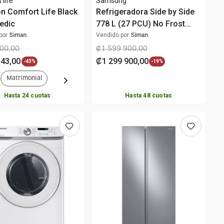
 life
Samsung
n Comfort Life Black
Refrigeradora Side by Side
edic
778 L (27 PCU) No Frost
Digital Inverter
por
Siman
Vendido por
Siman
RS27T5561B1/AP Samsung
00
,
00
₡
1
599
900
,
00
343
,
00
₡
1
299
900
,
00
-
43%
-
19%
Matrimonial
Hasta
24
cuotas
Hasta
48
cuotas