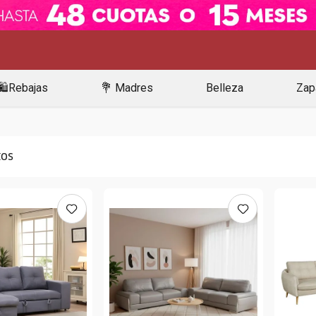
🛍️Rebajas
💐 Madres
Belleza
Zap