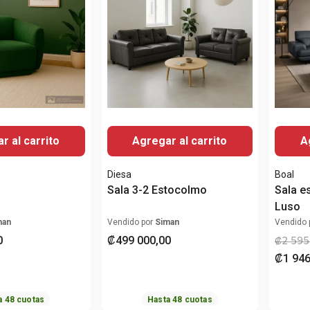
r al carrito
Agregar al carrito
A
Diesa
Boal
Sala 3-2 Estocolmo
Sala e
Luso
man
Vendido por
Siman
Vendido 
0
₡
499
000
,
00
₡
2
595
₡
1
94
a
48
cuotas
Hasta
48
cuotas