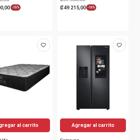
00
,
00
₡
49
215
,
00
-
15%
-
15%
gregar al carrito
Agregar al carrito