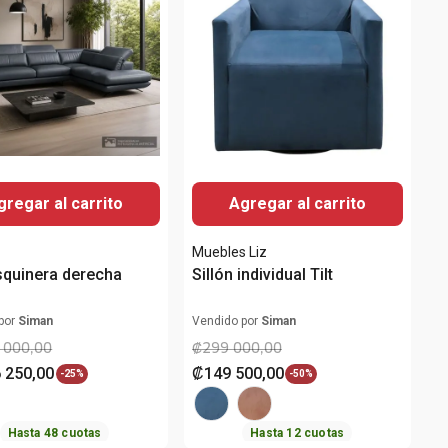
gregar al carrito
Agregar al carrito
Muebles Liz
squinera derecha
Sillón individual Tilt
por
Siman
Vendido por
Siman
000
,
00
₡
299
000
,
00
6
250
,
00
₡
149
500
,
00
-
25%
-
50%
Hasta
48
cuotas
Hasta
12
cuotas