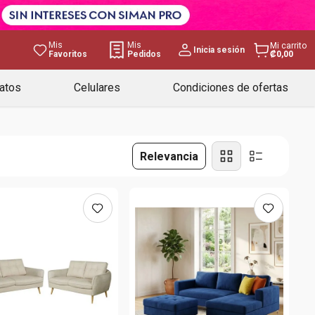
Mis
Mis
Mi carrito
Inicia sesión
Favoritos
Pedidos
₡0,00
atos
Celulares
Condiciones de ofertas
Relevancia