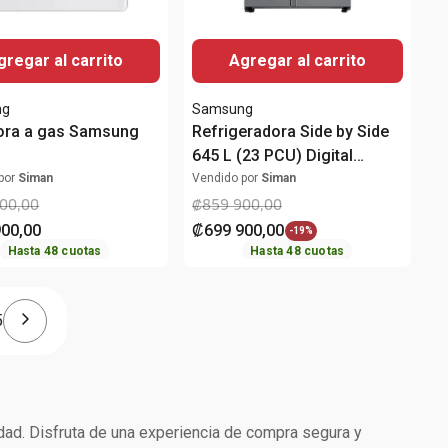
gregar al carrito
Agregar al carrito
ng
Samsung
ora a gas Samsung
Refrigeradora Side by Side
645 L (23 PCU) Digital
Inverter RS23T5B00S9/AP
por
Siman
Vendido por
Siman
Samsung
00
,
00
₡
859
900
,
00
900
,
00
₡
699
900
,
00
-
19%
Hasta
48
cuotas
Hasta
48
cuotas
5
idad. Disfruta de una experiencia de compra segura y