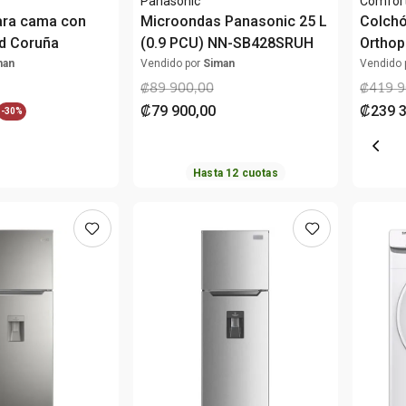
Panasonic
Comfort
ara cama con
Microondas Panasonic 25 L
Colchó
rd Coruña
(0.9 PCU) NN-SB428SRUH
Orthop
man
Vendido por
Siman
Vendido 
₡
89
900
,
00
₡
419
9
₡
79
900
,
00
₡
239
-
30%
Hasta
12
cuotas