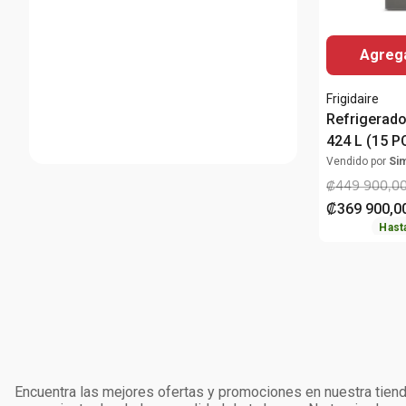
Agrega
Frigidaire
Refrigerad
424 L (15 P
FRTS15K3HT
Vendido por
Si
₡
449
900
,
0
₡
369
900
,
0
Hast
Encuentra las mejores ofertas y promociones en nuestra tienda