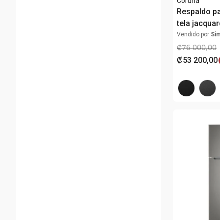
Coruña
Respaldo p
tela jacqua
Vendido por
Si
₡
76
000
,
00
₡
53
200
,
00