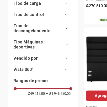
Individual
(
3
)
Tipo de carga
₡
270
810
,
0
Matrimonial
(
3
)
Superior
(
2
)
Tipo de control
Queen
(
3
)
Frontal
(
4
)
Hast
Digital
King
(
1
)
(
3
)
Tipo de
descongelamiento
Digital/Perilla
(
3
)
Automático (No Frost)
(
8
)
Tipo Máquinas
deportivas
Caminadoras
(
2
)
Vendido por
Almacenes Siman
(
91
)
Vista 360°
Sí
(
3
)
Rangos de precio
₡49 215,00
–
₡1 946 250,00
Agrega