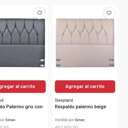
gregar al carrito
Agregar al carrito
nd
Sleepland
do Palermo gris con
Respaldo palermo beige
a
por
Siman
Vendido por
Siman
0
,
00
₡
57
900
,
00