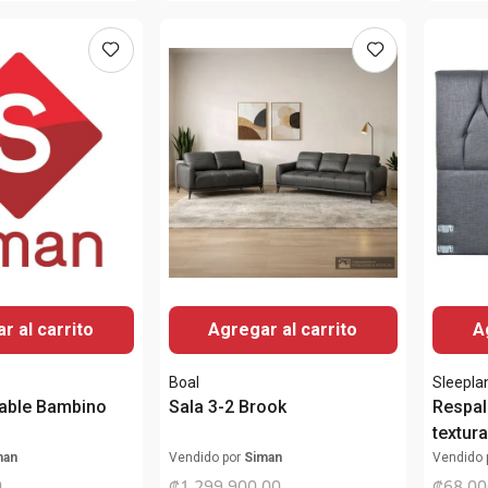
r al carrito
Agregar al carrito
A
Boal
Sleepla
inable Bambino
Sala 3-2 Brook
Respal
textur
man
Vendido por
Siman
Vendido 
0
₡
1
299
900
,
00
₡
68
00