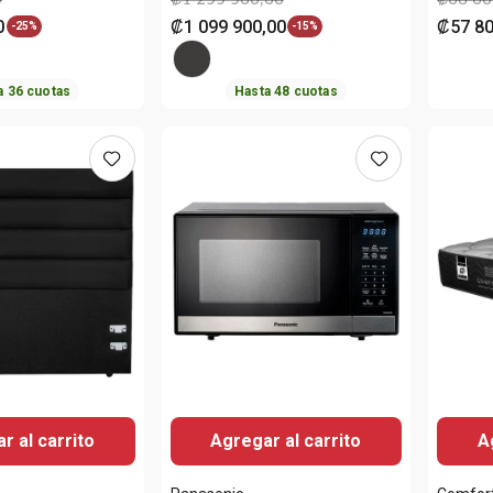
0
₡
1
099
900
,
00
₡
57
8
-
25%
-
15%
a
36
cuotas
Hasta
48
cuotas
r al carrito
Agregar al carrito
A