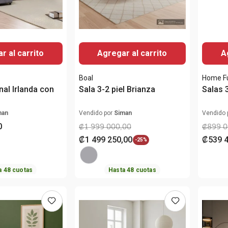
r al carrito
Agregar al carrito
A
Boal
Home Fu
nal Irlanda con
Sala 3-2 piel Brianza
Salas 
man
Vendido por
Siman
Vendido 
0
₡
1
999
000
,
00
₡
899
0
₡
1
499
250
,
00
₡
539
-
25%
a
48
cuotas
Hasta
48
cuotas