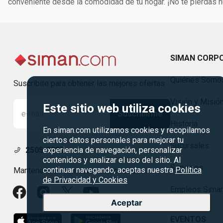
conveniente desde la comodidad de tu hogar. ¡No te pierdas
SIMAN CORP
Quiénes Somo
Suscribite para obtener las mejores ofertas
Visión y Misió
Este sitio web utiliza cookies
Suscribirme
Historia
En siman.com utilizamos cookies y recopilamos
ciertos datos personales para mejorar tu
Sucursales
experiencia de navegación, personalizar
2505-3333
contenidos y analizar el uso del sitio. Al
Servicios
continuar navegando, aceptas nuestra
Política
Mantenete en contacto con nosotros
de Privacidad y Cookies
Empleos Sima
Aceptar
EVENTOS