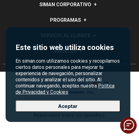
SIMAN CORPORATIVO
+
Quiénes Somos
PROGRAMAS
+
Visión y Misión
Monedero
SERVICIO AL CLIENTE
+
Historia
Certificados de Regalo
Este sitio web utiliza cookies
Sucursales
Preguntas Frecuentes
EVENTOS
+
Siman PRO
Servicios
Política de devoluciones y garantías
En siman.com utilizamos cookies y recopilamos
Credisiman
Rebajas
ciertos datos personales para mejorar tu
Empleos Siman
Contáctenos
experiencia de navegación, personalizar
Madres
contenidos y analizar el uso del sitio. Al
Seguridad del sitio
continuar navegando, aceptas nuestra
Política
Política de Privacidad
de Privacidad y Cookies
Condiciones ofertas
Aceptar
Copyright © 2026 Almacenes Siman Costa Rica.
Términos y condiciones
Reservados todos los derechos.