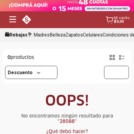
Mi carrito
₡0,00
🛍️Rebajas
💐 Madres
Belleza
Zapatos
Celulares
Condiciones de
0
Descuento
OOPS!
No encontramos ningún resultado para
"
28588
"
¿Qué debo hacer?