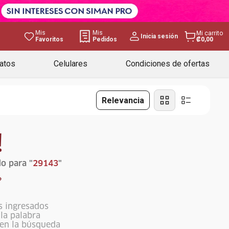
Mis
Mis
Mi carrito
Inicia sesión
Favoritos
Pedidos
₡0,00
atos
Celulares
Condiciones de ofertas
Relevancia
!
o para "
29143
"
?
s ingresados
ola palabra
 en la búsqueda