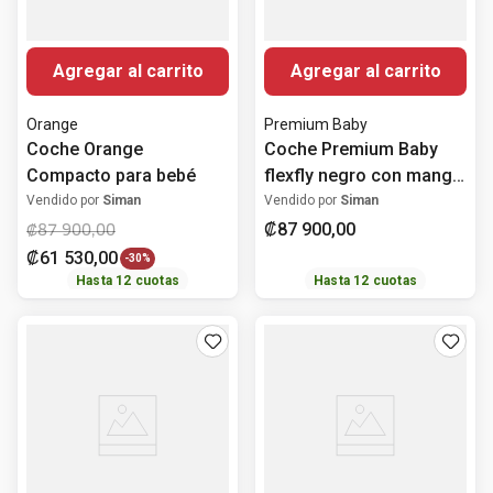
Agregar al carrito
Agregar al carrito
Orange
Premium Baby
Coche Orange
Coche Premium Baby
Compacto para bebé
flexfly negro con mango
chocolate para bebé
Vendido por
Siman
Vendido por
Siman
₡
87
900
,
00
₡
87
900
,
00
₡
61
530
,
00
-
30%
Hasta
12
cuotas
Hasta
12
cuotas