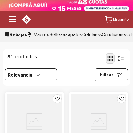
Mi carrito
🛍️Rebajas
💐 Madres
Belleza
Zapatos
Celulares
Condiciones de
81
Filtrar
Relevancia