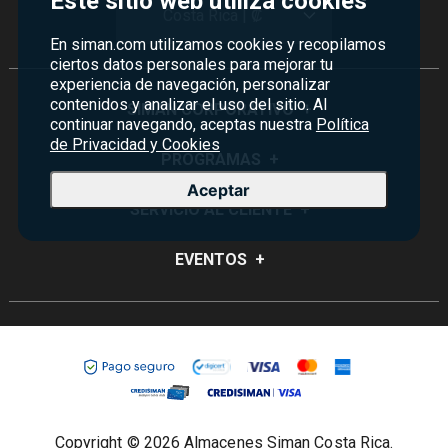
Este sitio web utiliza cookies
Costa Rica | ₡
En siman.com utilizamos cookies y recopilamos
ciertos datos personales para mejorar tu
experiencia de navegación, personalizar
contenidos y analizar el uso del sitio. Al
SIMAN CORPORATIVO
+
continuar navegando, aceptas nuestra
Política
de Privacidad y Cookies
Quiénes Somos
PROGRAMAS
+
Aceptar
Visión y Misión
Monedero
SERVICIO AL CLIENTE
+
Historia
Certificados de Regalo
Sucursales
Preguntas Frecuentes
EVENTOS
+
Siman PRO
Servicios
Política de devoluciones y garantías
Credisiman
Rebajas
Empleos Siman
Contáctenos
Madres
Seguridad del sitio
Política de Privacidad
Condiciones ofertas
Copyright © 2026 Almacenes Siman Costa Rica.