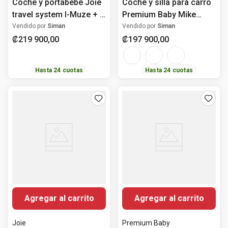
Coche y portabebé Joie
Coche y silla para carro
travel system I-Muze + I-
Premium Baby Mike
Juva para bebé
Travel System 3 en 1
Vendido por
Siman
Vendido por
Siman
para bebé
₡
219
900
,
00
₡
197
900
,
00
Hasta
24
cuotas
Hasta
24
cuotas
Agregar al carrito
Agregar al carrito
Joie
Premium Baby