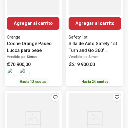
Agregar al carrito
Agregar al carrito
Orange
Safety 1st
Coche Orange Paseo
Silla de Auto Safety 1st
Lucca para bebé
Turn and Go 360°
Rotatoria All-in-One
Vendido por
Siman
Vendido por
Siman
₡
70
900
,
00
₡
219
900
,
00
Hasta
12
cuotas
Hasta
24
cuotas