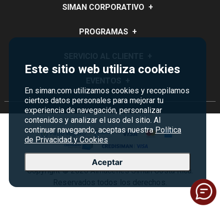
SIMAN CORPORATIVO
+
Quiénes Somos
PROGRAMAS
+
Visión y Misión
Monedero
SERVICIO AL CLIENTE
+
Historia
Este sitio web utiliza cookies
Certificados de Regalo
Sucursales
Preguntas Frecuentes
EVENTOS
+
Siman PRO
En siman.com utilizamos cookies y recopilamos
Servicios
Política de devoluciones y garantías
ciertos datos personales para mejorar tu
Credisiman
Rebajas
Empleos Siman
experiencia de navegación, personalizar
Contáctenos
contenidos y analizar el uso del sitio. Al
Madres
Seguridad del sitio
continuar navegando, aceptas nuestra
Política
de Privacidad y Cookies
Política de Privacidad
Condiciones ofertas
Aceptar
Copyright © 2026 Almacenes Siman Costa Rica.
Términos y condiciones
Reservados todos los derechos.