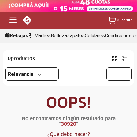
Mi carrito
🛍️Rebajas
💐 Madres
Belleza
Zapatos
Celulares
Condiciones de
0
Relevancia
OOPS!
No encontramos ningún resultado para
"
30920
"
¿Qué debo hacer?