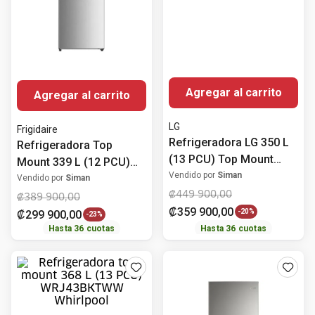
Agregar al carrito
LG
Agregar al carrito
Refrigeradora LG 350 L
(13 PCU) Top Mount
Frigidaire
Energy saver VT34BPP
Vendido por
Siman
Refrigeradora Top
₡
449
900
,
00
Mount 339 L (12 PCU)
₡
359
900
,
00
-
20%
No Frost FRTS12K3HTS
Vendido por
Siman
Frigidaire
₡
389
900
,
00
₡
299
900
,
00
-
23%
Hasta
36
cuotas
Hasta
36
cuotas