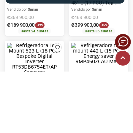
Agregar al carrito
Agregar al carrito
Samsung
Mabe
Refrigeradora Top
Refrigeradora top mount
Mount 523 L (18 PCU)
442 L (15 PCU) Energy
Bespoke Digital Inverter
saver RMP450ZCAU
Vendido por
Siman
Vendido por
Siman
RT53DB6754ET/AP
Mabe
₡
599
900
,
00
₡
549
900
,
00
Samsung
₡
449
900
,
00
-
18%
Hasta
48
cuotas
Hasta
48
cuotas