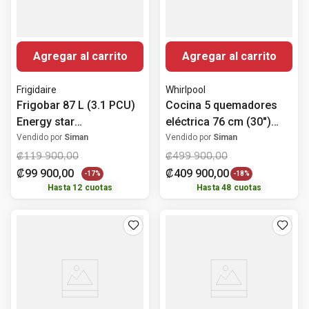
Agregar al carrito
Agregar al carrito
Frigidaire
Whirlpool
Frigobar 87 L (3.1 PCU)
Cocina 5 quemadores
Energy star
eléctrica 76 cm (30")
FFPS3133UM Frigidaire
LWFRE2450D Whirlpool
Vendido por
Siman
Vendido por
Siman
₡
119
900
,
00
₡
499
900
,
00
₡
99
900
,
00
₡
409
900
,
00
-
17%
-
18%
Hasta
12
cuotas
Hasta
48
cuotas