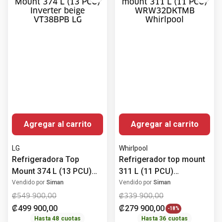
Agregar al carrito
Agregar al carrito
LG
Whirlpool
Refrigeradora Top
Refrigerador top mount
Mount 374 L (13 PCU)
311 L (11 PCU)
Inverter beige VT38BPB
WRW32DKTMB
Vendido por
Siman
Vendido por
Siman
LG
Whirlpool
₡
549
900
,
00
₡
339
900
,
00
₡
499
900
,
00
₡
279
900
,
00
-
18%
Hasta
48
cuotas
Hasta
36
cuotas