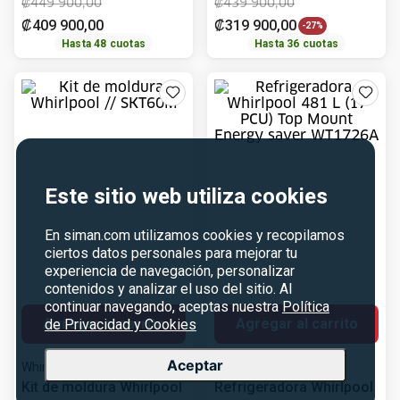
Agregar al carrito
Agregar al carrito
Este sitio web utiliza cookies
Whirlpool
Whirlpool
Kit de moldura Whirlpool
Refrigeradora Whirlpool
En siman.com utilizamos cookies y recopilamos
481 L (17 PCU) Top
ciertos datos personales para mejorar tu
Mount Energy saver
Vendido por
Siman
Vendido por
Siman
experiencia de navegación, personalizar
WT1726A
contenidos y analizar el uso del sitio. Al
₡
369
900
,
00
₡
469
900
,
00
continuar navegando, aceptas nuestra
Política
₡
189
900
,
00
₡
399
900
,
00
-
49%
-
15%
de Privacidad y Cookies
Hasta
24
cuotas
Hasta
36
cuotas
Aceptar