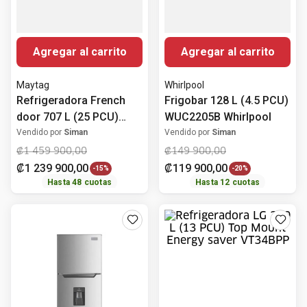
Agregar al carrito
Agregar al carrito
Maytag
Whirlpool
Refrigeradora French
Frigobar 128 L (4.5 PCU)
door 707 L (25 PCU)
WUC2205B Whirlpool
Energy star MFI2570FEZ
Vendido por
Siman
Vendido por
Siman
Maytag
₡
1
459
900
,
00
₡
149
900
,
00
₡
1
239
900
,
00
₡
119
900
,
00
-
15%
-
20%
Hasta
48
cuotas
Hasta
12
cuotas