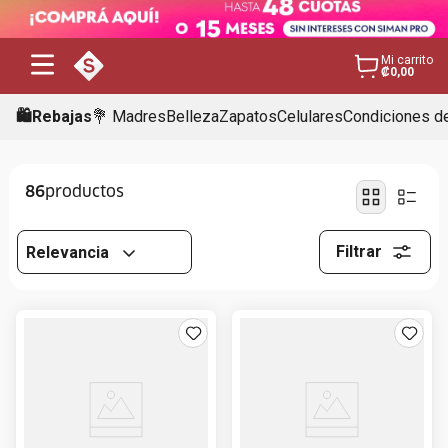
Mi carrito
₡0,00
🛍️Rebajas
💐 Madres
Belleza
Zapatos
Celulares
Condiciones de
86
Filtrar
Relevancia