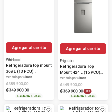
Agregar al carrito
Whirlpool
Agregar al carrito
Refrigeradora top mount
368 L (13 PCU)
Frigidaire
WRJ43BKTWW Whirlpool
Vendido por
Siman
Refrigeradora Top
₡
389
900
,
00
Mount 424 L (15 PCU)
₡
349
900
,
00
No Frost FRTS15K3HTS
Vendido por
Siman
Frigidaire
₡
449
900
,
00
₡
369
900
,
00
-
18%
Hasta
36
cuotas
Hasta
36
cuotas