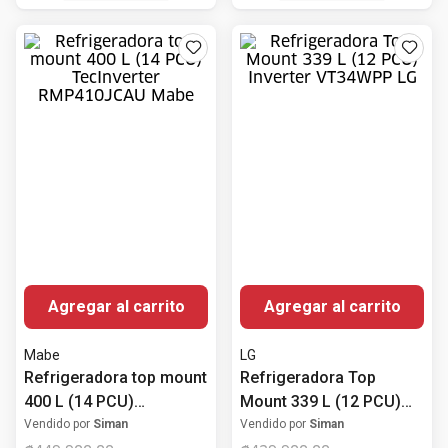
Agregar al carrito
Agregar al carrito
Mabe
LG
Refrigeradora top mount
Refrigeradora Top
400 L (14 PCU)
Mount 339 L (12 PCU)
TecInverter
Inverter VT34WPP LG
Vendido por
Siman
Vendido por
Siman
RMP410JCAU Mabe
₡
449
900
,
00
₡
439
900
,
00
₡
409
900
,
00
₡
319
900
,
00
-
27%
Hasta
48
cuotas
Hasta
36
cuotas