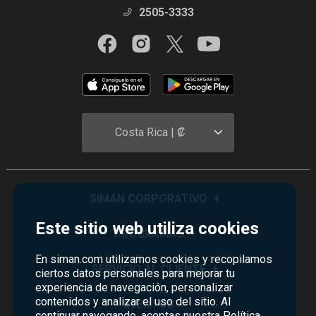
2505-3333
Costa Rica | ₡
SIMAN CORPORATIVO
+
Este sitio web utiliza cookies
Quiénes Somos
PROGRAMAS
+
Visión y Misión
En siman.com utilizamos cookies y recopilamos
Monedero
SERVICIO AL CLIENTE
+
ciertos datos personales para mejorar tu
Historia
experiencia de navegación, personalizar
Certificados de Regalo
Sucursales
contenidos y analizar el uso del sitio. Al
Preguntas Frecuentes
EVENTOS
+
Siman PRO
continuar navegando, aceptas nuestra
Política