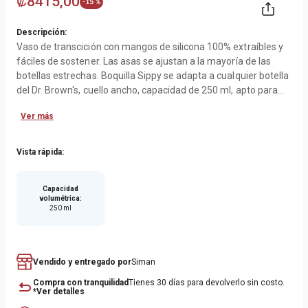
₡
8415
,
00
-
15 %
Descripción:
Vaso de transcición con mangos de silicona 100% extraíbles y
fáciles de sostener. Las asas se ajustan a la mayoría de las
botellas estrechas. Boquilla Sippy se adapta a cualquier botella
del Dr. Brown's, cuello ancho, capacidad de 250 ml, apto para
usar de 6 meses en adelante. BPA libre.
Ver más
Vista rápida:
Capacidad
volumétrica
:
250 ml
Vendido y entregado por
Siman
Compra con tranquilidad
Tienes 30 días para devolverlo sin costo.
*Ver detalles