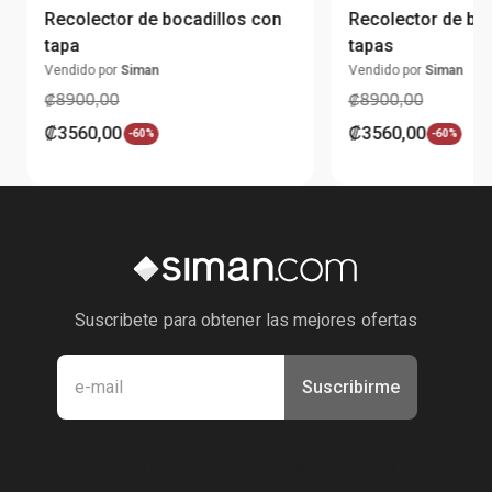
Recolector de bocadillos con
Recolector de bo
tapa
tapas
Vendido por
Siman
Vendido por
Siman
₡
8900
,
00
₡
8900
,
00
₡
3560
,
00
₡
3560
,
00
-
60%
-
60%
Suscribete para obtener las mejores ofertas
Suscribirme
Manténte en contacto con nosotros