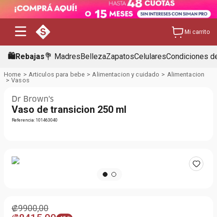
Mi carrito
🛍️Rebajas
💐 Madres
Belleza
Zapatos
Celulares
Condiciones de
Articulos para bebe
Alimentacion y cuidado
Alimentacion
Vasos
Dr Brown's
Vaso de transicion 250 ml
Referencia
:
101463040
₡
9900
,
00