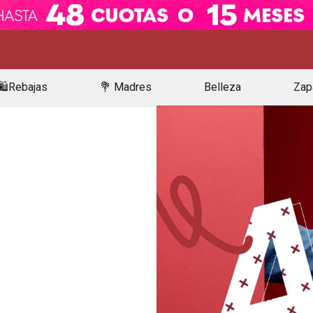
🛍️Rebajas
💐 Madres
Belleza
Zap