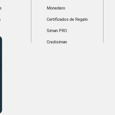
s
Monedero
n
Certificados de Regalo
Siman PRO
Credisiman
n