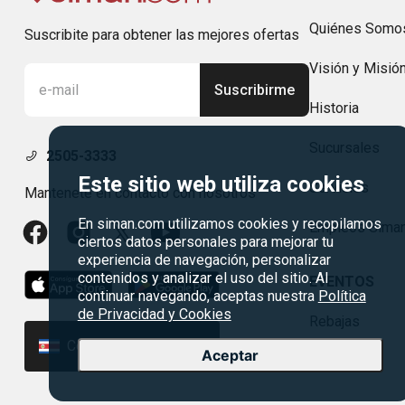
Quiénes Somo
Suscribite para obtener las mejores ofertas
Visión y Misió
Suscribirme
Historia
Sucursales
2505-3333
Este sitio web utiliza cookies
Servicios
Mantenete en contacto con nosotros
En siman.com utilizamos cookies y recopilamos
Empleos Sima
ciertos datos personales para mejorar tu
experiencia de navegación, personalizar
contenidos y analizar el uso del sitio. Al
EVENTOS
continuar navegando, aceptas nuestra
Política
de Privacidad y Cookies
Rebajas
Costa Rica | ₡
Aceptar
Madres