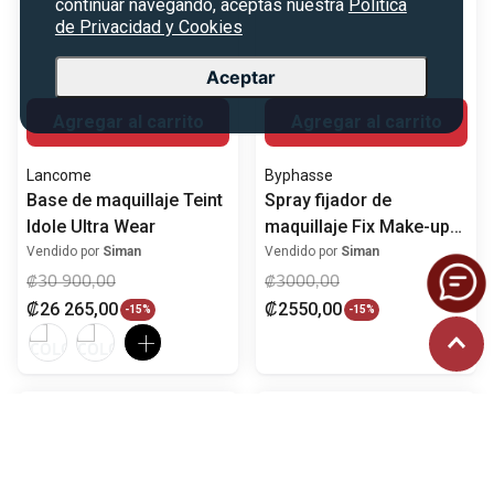
continuar navegando, aceptas nuestra
Política
de Privacidad y Cookies
Aceptar
Agregar al carrito
Agregar al carrito
Estée Lauder
Natasha Denona
Estée Lauder Base de
Mini Bronze & Glow
maquillaje Líquida
Highlighting Powder
Double Wear Maximum
Vendido por
Siman
Vendido por
Siman
Cover Camouflage
₡
38
000
,
00
₡
11
900
,
00
Máxima Cobertura
₡
32
300
,
00
₡
10
115
,
00
-
15%
-
15%