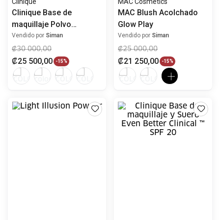
Agregar al carrito
Agregar al carrito
Flower
Clinique
Light Illusion Powder
Clinique Base de
maquillaje y Suero Even
Better Clinical ™ SPF 20
Vendido por
Siman
Vendido por
Siman
₡
14
000
,
00
₡
35
000
,
00
₡
11
900
,
00
₡
29
750
,
00
-
15%
-
15%