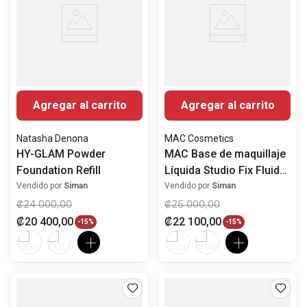
Agregar al carrito
Agregar al carrito
Natasha Denona
MAC Cosmetics
HY-GLAM Powder
MAC Base de maquillaje
Foundation Refill
Líquida Studio Fix Fluid
Mate SPF 15
Vendido por
Siman
Vendido por
Siman
₡
24
000
,
00
₡
26
000
,
00
₡
20
400
,
00
₡
22
100
,
00
-
15%
-
15%