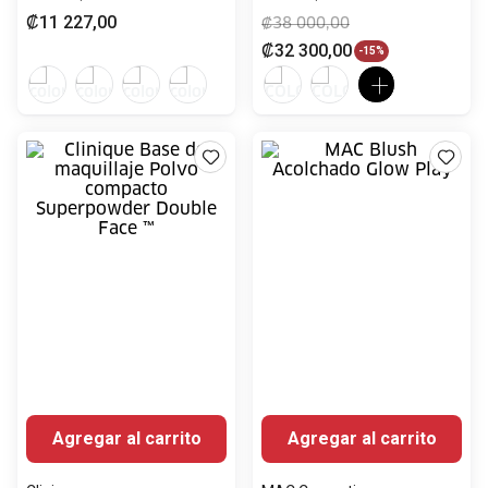
Agregar al carrito
Agregar al carrito
Clinique
MAC Cosmetics
Clinique Base de
MAC Blush Acolchado
maquillaje Polvo
Glow Play
compacto Superpowder
Vendido por
Siman
Vendido por
Siman
Double Face ™
₡
30
000
,
00
₡
25
000
,
00
₡
25
500
,
00
₡
21
250
,
00
-
15%
-
15%