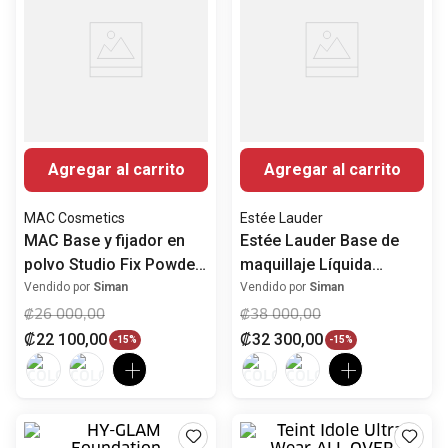
Agregar al carrito
Agregar al carrito
MAC Cosmetics
Estée Lauder
MAC Base y fijador en
Estée Lauder Base de
polvo Studio Fix Powder
maquillaje Líquida
Plus
Double Wear Stay-in-
Vendido por
Siman
Vendido por
Siman
Place Mate Larga
₡
26
000
,
00
₡
38
000
,
00
duración SPF 10
₡
22
100
,
00
₡
32
300
,
00
-
15%
-
15%