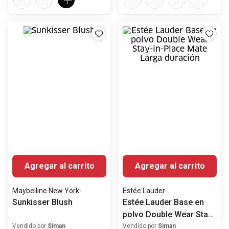
Agregar al carrito
Agregar al carrito
Maybelline New York
Estée Lauder
Sunkisser Blush
Estée Lauder Base en
polvo Double Wear Stay-
in-Place Mate Larga
Vendido por
Siman
Vendido por
Siman
duración
₡
11
227
,
00
₡
38
000
,
00
₡
32
300
,
00
-
15%