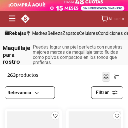
Mi carrito
🛍️Rebajas
💐 Madres
Belleza
Zapatos
Celulares
Condiciones de
Puedes lograr una piel perfecta con nuestras
Maquillaje
mejores marcas de maquillaje tanto fluidas
para
como polvos compactos en los tonos que
rostro
prefieras.
263
Filtrar
Relevancia