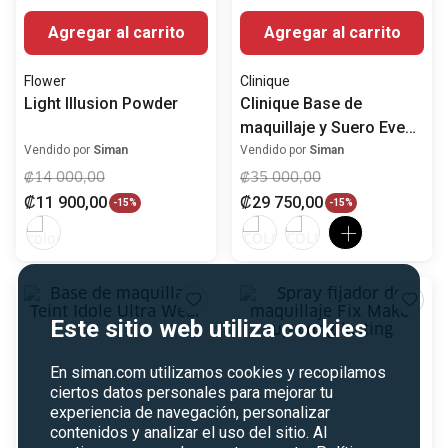
Agregar al carrito
Agregar al carrito
Lancome
Byphasse
Base de maquillaje Teint
Spray fijador de
Este sitio web utiliza cookies
Idole Ultra Wear
maquillaje Fix Make-up
Long-lasting
Vendido por
Siman
Vendido por
Siman
En siman.com utilizamos cookies y recopilamos
ciertos datos personales para mejorar tu
₡
30
900
,
00
₡
3000
,
00
experiencia de navegación, personalizar
₡
26
265
,
00
₡
2550
,
00
-
15%
-
15%
contenidos y analizar el uso del sitio. Al