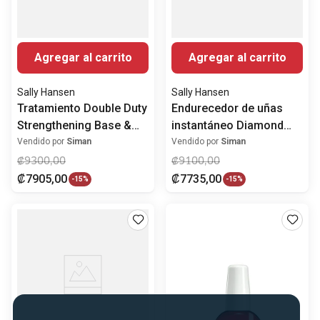
Agregar al carrito
Agregar al carrito
Sally Hansen
Sally Hansen
Tratamiento Double Duty
Endurecedor de uñas
Strengthening Base &
instantáneo Diamond
Top Coat
Strength Nail Hardender
Vendido por
Siman
Vendido por
Siman
₡
9300
,
00
₡
9100
,
00
₡
7905
,
00
₡
7735
,
00
-
15%
-
15%