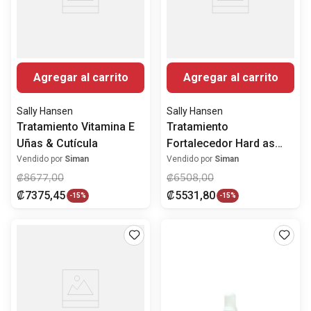
Agregar al carrito
Agregar al carrito
Sally Hansen
Sally Hansen
Tratamiento Vitamina E
Tratamiento
Uñas & Cutícula
Fortalecedor Hard as
Nail Clear
Vendido por
Siman
Vendido por
Siman
₡
8677
,
00
₡
6508
,
00
₡
7375
,
45
₡
5531
,
80
-
15%
-
15%