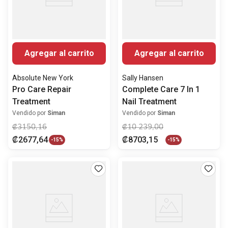
Agregar al carrito
Agregar al carrito
Absolute New York
Sally Hansen
Pro Care Repair
Complete Care 7 In 1
Treatment
Nail Treatment
Vendido por
Siman
Vendido por
Siman
₡
3150
,
16
₡
10
239
,
00
₡
2677
,
64
₡
8703
,
15
-
15%
-
15%