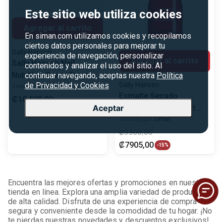
Este sitio web utiliza cookies
Agregar al carrito
En siman.com utilizamos cookies y recopilamos
ciertos datos personales para mejorar tu
Sally Hansen
experiencia de navegación, personalizar
Agregar al carrito
Sally Hansen Nail
contenidos y analizar el uso del sitio. Al
Nutrition Green Tea +
continuar navegando, aceptas nuestra
Política
de Privacidad y Cookies
Sally Hansen
Bamboo Strength
Vendido por
Siman
Esmalte Secado
₡
10
500
,
00
Aceptar
Instantáneo Insta-Dri
Anti Chip Top Coat
Vendido por
Siman
₡
9300
,
00
₡
7905
,
00
-
15%
Encuentra las mejores ofertas y promociones en nuestra
tienda en línea. Explora una amplia variedad de productos
de alta calidad. Disfruta de una experiencia de compra
segura y conveniente desde la comodidad de tu hogar. ¡No
te pierdas nuestras novedades y descuentos exclusivos!