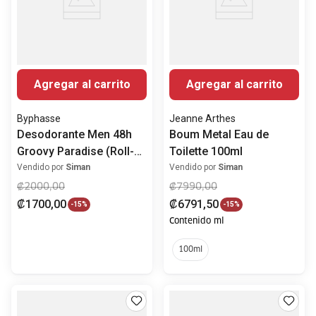
Agregar al carrito
Agregar al carrito
Byphasse
Jeanne Arthes
Desodorante Men 48h
Boum Metal Eau de
Groovy Paradise (Roll-
Toilette 100ml
On) 50ml
Vendido por
Siman
Vendido por
Siman
₡
2000
,
00
₡
7990
,
00
₡
1700
,
00
₡
6791
,
50
-
15%
-
15%
Contenido ml
100ml