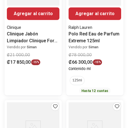
Agregar al carrito
Agregar al carrito
Clinique
Ralph Lauren
Clinique Jabón
Polo Red Eau de Parfum
Limpiador Clinique For
Extreme 125ml
Men ™ Control de grasa
Vendido por
Siman
Vendido por
Siman
₡
21
000
,
00
₡
78
000
,
00
₡
17
850
,
00
₡
66
300
,
00
-
15%
-
15%
Contenido ml
125ml
Hasta
12
cuotas