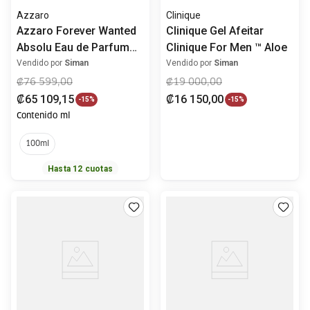
Azzaro
Clinique
Azzaro Forever Wanted
Clinique Gel Afeitar
Absolu Eau de Parfum
Clinique For Men ™ Aloe
100ml
Vendido por
Siman
Vendido por
Siman
₡
76
599
,
00
₡
19
000
,
00
₡
65
109
,
15
₡
16
150
,
00
-
15%
-
15%
Contenido ml
100ml
Hasta
12
cuotas