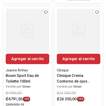
Agregar al carrito
Agregar al carrito
Jeanne Arthes
Clinique
Boum Sport Eau de
Clinique Crema
Toilette 100ml
Contorno de ojos
Clinique For Men
Vendido por
Siman
Vendido por
Siman
™Antiedad
₡
7990
,
00
₡
31
000
,
00
₡
6791
,
50
₡
26
350
,
00
-
15%
-
15%
Contenido ml