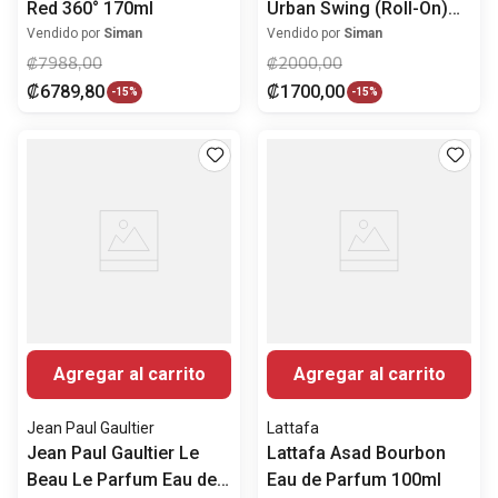
Red 360° 170ml
Urban Swing (Roll-On)
50ml
Vendido por
Siman
Vendido por
Siman
₡
7988
,
00
₡
2000
,
00
₡
6789
,
80
₡
1700
,
00
-
15%
-
15%
Agregar al carrito
Agregar al carrito
Jean Paul Gaultier
Lattafa
Jean Paul Gaultier Le
Lattafa Asad Bourbon
Beau Le Parfum Eau de
Eau de Parfum 100ml