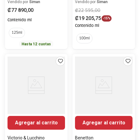
Perfum 125ml
Vendido por
Siman
Vendido por
Siman
₡
77
890
,
00
₡
22
595
,
00
₡
19
205
,
75
-
15%
Contenido ml
Contenido ml
125ml
100ml
Hasta
12
cuotas
Agregar al carrito
Agregar al carrito
Victorio & Lucchino
Benetton