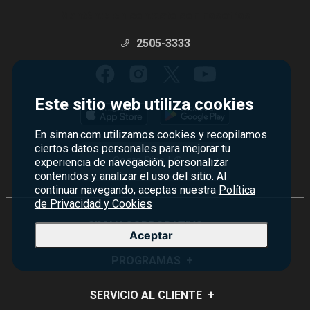
Manténte en contacto con nosotros
2505-3333
Este sitio web utiliza cookies
En siman.com utilizamos cookies y recopilamos
ciertos datos personales para mejorar tu
Costa Rica | ₡
experiencia de navegación, personalizar
contenidos y analizar el uso del sitio. Al
continuar navegando, aceptas nuestra
Política
de Privacidad y Cookies
SIMAN CORPORATIVO
+
Aceptar
Quiénes Somos
PROGRAMAS
+
Visión y Misión
Monedero
SERVICIO AL CLIENTE
+
Historia