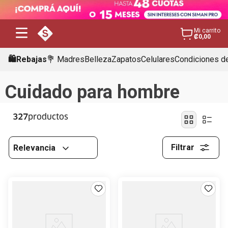
Mi carrito
₡0,00
🛍️Rebajas
💐 Madres
Belleza
Zapatos
Celulares
Condiciones de
Cuidado para hombre
327
Filtrar
Relevancia