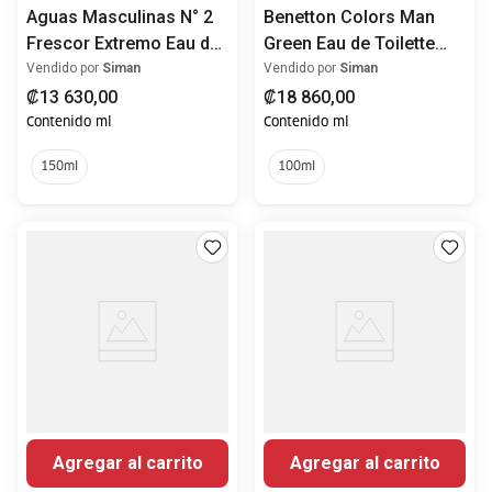
Aguas Masculinas N° 2
Benetton Colors Man
Frescor Extremo Eau de
Green Eau de Toilette
Toilette 150ml
100ml
Vendido por
Siman
Vendido por
Siman
₡
13
630
,
00
₡
18
860
,
00
Contenido ml
Contenido ml
150ml
100ml
Agregar al carrito
Agregar al carrito