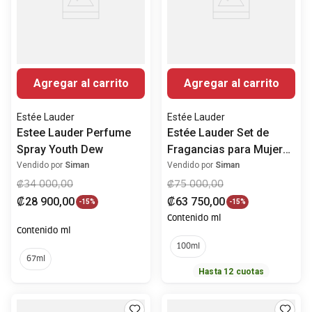
Agregar al carrito
Agregar al carrito
Estée Lauder
Estée Lauder
Estee Lauder Perfume
Estée Lauder Set de
Spray Youth Dew
Fragancias para Mujer
Pleasures Eau de
Vendido por
Siman
Vendido por
Siman
Parfum Holiday
₡
34
000
,
00
₡
75
000
,
00
₡
28
900
,
00
₡
63
750
,
00
-
15%
-
15%
Contenido ml
Contenido ml
100ml
67ml
Hasta
12
cuotas