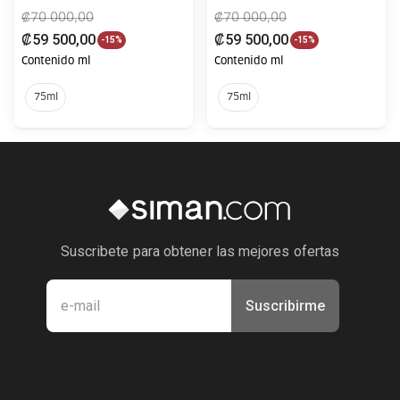
₡
70
000
,
00
₡
70
000
,
00
₡
59
500
,
00
₡
59
500
,
00
-
15%
-
15%
Contenido ml
Contenido ml
75ml
75ml
Suscribete para obtener las mejores ofertas
Suscribirme
Manténte en contacto con nosotros