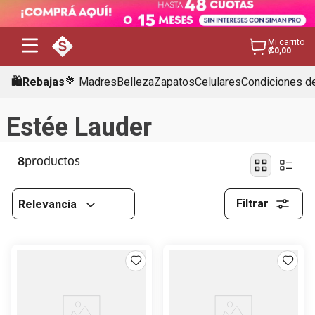
Mi carrito
₡0,00
🛍️Rebajas
💐 Madres
Belleza
Zapatos
Celulares
Condiciones de
Estée Lauder
8
Filtrar
Relevancia