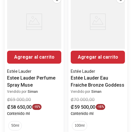
Agregar al carrito
Agregar al carrito
Estée Lauder
Estée Lauder
Estee Lauder Perfume
Estée Lauder Eau
Spray Muse
Fraiche Bronze Goddess
Vendido por
Siman
Vendido por
Siman
₡
69
000
,
00
₡
70
000
,
00
₡
58
650
,
00
₡
59
500
,
00
-
15%
-
15%
Contenido ml
Contenido ml
50ml
100ml