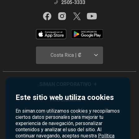
2505-3333
Costa Rica | ₡
SIMAN CORPORATIVO
+
Este sitio web utiliza cookies
Quiénes Somos
PROGRAMAS
+
Visión y Misión
En siman.com utilizamos cookies y recopilamos
Monedero
SERVICIO AL CLIENTE
+
ciertos datos personales para mejorar tu
Historia
experiencia de navegación, personalizar
Certificados de Regalo
Sucursales
contenidos y analizar el uso del sitio. Al
Preguntas Frecuentes
EVENTOS
+
Siman PRO
continuar navegando, aceptas nuestra
Política