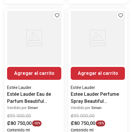
Agregar al carrito
Agregar al carrito
Estée Lauder
Estée Lauder
Estée Lauder Eau de
Estee Lauder Perfume
Parfum Beautiful
Spray Beautiful
Magnolia Fleur Mujer
Magnolia
Vendido por
Siman
Vendido por
Siman
₡
95
000
,
00
₡
95
000
,
00
₡
80
750
,
00
₡
80
750
,
00
-
15%
-
15%
Contenido ml
Contenido ml