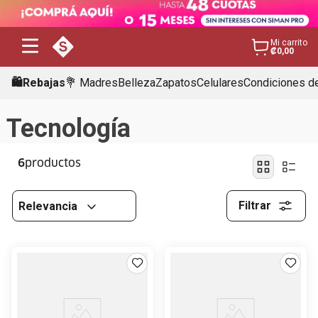
Mi carrito
₡0,00
🛍️Rebajas
💐 Madres
Belleza
Zapatos
Celulares
Condiciones de
Tecnología
6
Filtrar
Relevancia