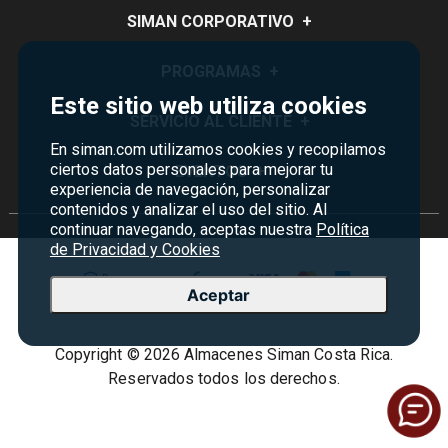
SIMAN CORPORATIVO
+
Quiénes Somos
PROGRAMAS
+
Este sitio web utiliza cookies
Visión y Misión
Monedero
SERVICIO AL CLIENTE
+
Historia
En siman.com utilizamos cookies y recopilamos
Certificados de Regalo
Sucursales
ciertos datos personales para mejorar tu
Preguntas Frecuentes
EVENTOS
+
Siman PRO
experiencia de navegación, personalizar
Servicios
Política de devoluciones y garantías
contenidos y analizar el uso del sitio. Al
Credisiman
Rebajas
continuar navegando, aceptas nuestra
Política
Empleos Siman
Contáctenos
de Privacidad y Cookies
Madres
Seguridad del sitio
Aceptar
Política de Privacidad
Condiciones ofertas
Copyright © 2026 Almacenes Siman Costa Rica.
Términos y condiciones
Reservados todos los derechos.