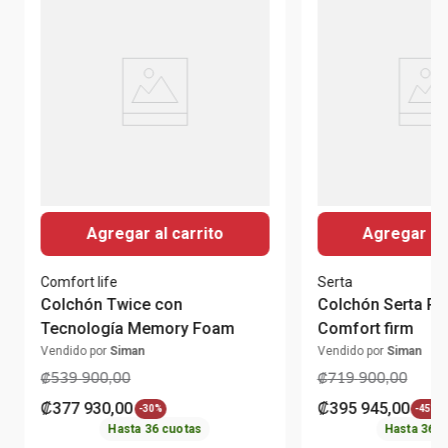
Agregar al carrito
Agregar al 
Comfort life
Serta
Colchón Twice con
Colchón Serta Pe
Tecnología Memory Foam
Comfort firm
Vendido por
Siman
Vendido por
Siman
₡
539
900
,
00
₡
719
900
,
00
₡
377
930
,
00
₡
395
945
,
00
-
30%
-
45%
Hasta
36
cuotas
Hasta
36
c