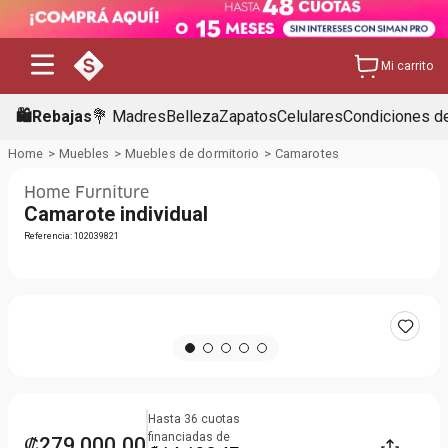
Mi carrito
🛍️Rebajas
💐 Madres
Belleza
Zapatos
Celulares
Condiciones de
Muebles
Muebles de dormitorio
Camarotes
Home Furniture
Camarote individual
Referencia
:
102039821
Hasta
36
cuotas
financiadas de
₡
279
000
,
00