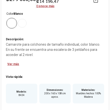
₡
14
196
,
47
Conoce más
Color
Blanco
Descripción:
Camarote para colchones de tamaño individual, color blanco.
En su frente se encuentra una escalera de 3 peldaños para
acceder al 2 nivel.
Ver más
Vista rápida:
Dimensiones
:
Materiales
:
Modelo
:
200 x 160 x 108 cm
Muebles hechos 100%
8434
aprox.
Madera