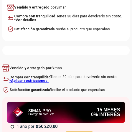
Vendido y entregado por
Siman
Compra con tranquilidad
Tienes 30 días para devolverlo sin costo.
*Ver detalles
Satisfacción garantizada
Recibe el producto que esperabas
Siman
Vendido y entregado por
Tienes 30 días para devolverlo sin costo
Compra con tranquilidad
*Aplican restricciones.
Recibe el producto que esperabas
Satisfacción garantizada
15
MESES
SIMAN PRO
0% INTERÉS
Protege tu producto
1 año
₡50 220,00