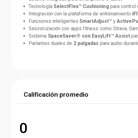
Tecnología 
SelectFlex™ Cushioning
 para control
Integración con la plataforma de entrenamiento 
iF
Funciones inteligentes 
SmartAdjust™
 y 
ActivePu
Sincronización con apps fitness como Strava, Gar
Sistema 
SpaceSaver® con EasyLift™ Assist
 pa
Parlantes duales de 
2 pulgadas
 para audio duran
Calificación promedio
0