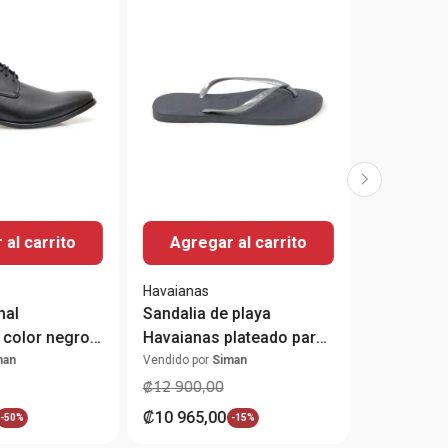
al carrito
Agregar al carrito
Havaianas
mal
Sandalia de playa
 color negro
Havaianas plateado para
e
mujer
man
Vendido por
Siman
₡
12
900
,
00
₡
10
965
,
00
-
50%
-
15%