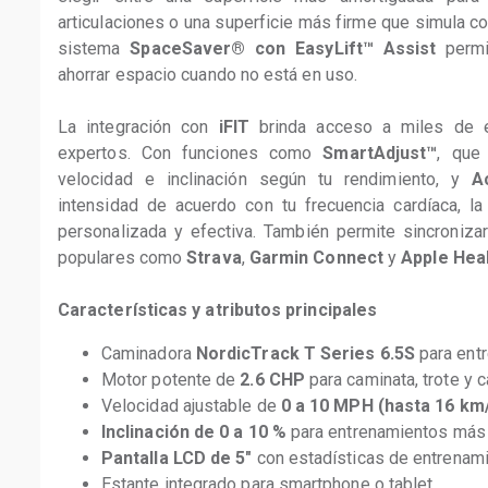
articulaciones o una superficie más firme que simula co
sistema 
SpaceSaver® con EasyLift™ Assist
 permi
ahorrar espacio cuando no está en uso.
La integración con 
iFIT
 brinda acceso a miles de e
expertos. Con funciones como 
SmartAdjust™
, que
velocidad e inclinación según tu rendimiento, y 
A
intensidad de acuerdo con tu frecuencia cardíaca, l
personalizada y efectiva. También permite sincronizar
populares como 
Strava
, 
Garmin Connect
 y 
Apple Hea
Características y atributos principales
Caminadora 
NordicTrack T Series 6.5S
 para ent
Motor potente de 
2.6 CHP
 para caminata, trote y c
Velocidad ajustable de 
0 a 10 MPH (hasta 16 km
Inclinación de 0 a 10 %
 para entrenamientos más
Pantalla LCD de 5"
 con estadísticas de entrenam
Estante integrado para smartphone o tablet