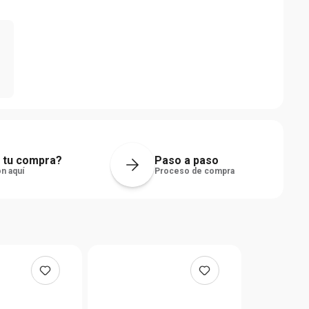
dio
de
sta
es
 tu compra?
Paso a paso
n aquí
Proceso de compra
.