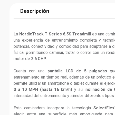
Descripción
La 
NordicTrack T Series 6.5S Treadmill
 es una cami
una experiencia de entrenamiento completa y tecno
potencia, conectividad y comodidad para adaptarse a di
física, permitiendo caminar, trotar o correr con un ren
motor de 
2.6 CHP
.
Cuenta con una 
pantalla LCD de 5 pulgadas
 qu
entrenamiento en tiempo real, además de un práctico e
permite utilizar un smartphone o tablet durante el ejerci
0 a 10 MPH (hasta 16 km/h)
 y su 
inclinación de
intensidad del entrenamiento y simular diferentes tipos 
Esta caminadora incorpora la tecnología 
SelectFle
elegir entre una superficie más amortiguada para 