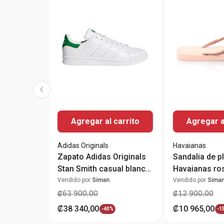
Agregar al carrito
Agregar a
Adidas Originals
Havaianas
Zapato Adidas Originals
Sandalia de p
Stan Smith casual blanco
Havaianas ro
para hombre
mujer
Vendido por
Siman
Vendido por
Sima
₡
63
900
,
00
₡
12
900
,
00
₡
38
340
,
00
₡
10
965
,
00
-
40%
-
1