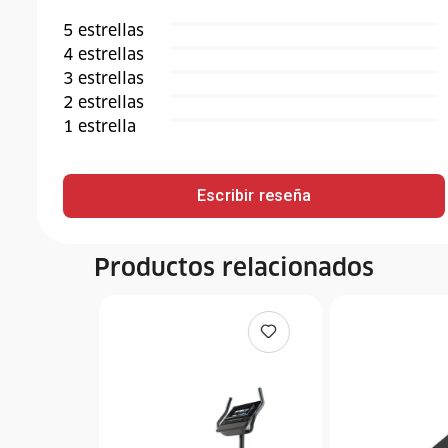
5
estrella
s
4
estrella
s
3
estrella
s
2
estrella
s
1
estrella
Escribir reseña
Productos relacionados