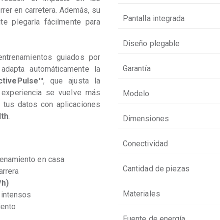
rrer en carretera. Además, su 
Pantalla integrada
te plegarla fácilmente para 
Diseño plegable
ntrenamientos guiados por 
Garantía
 adapta automáticamente la 
ctivePulse™
, que ajusta la 
a experiencia se vuelve más 
Modelo
 tus datos con aplicaciones 
lth
.
Dimensiones
Conectividad
renamiento en casa
Cantidad de piezas
arrera
/h)
Materiales
 intensos
iento
Fuente de energía