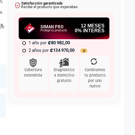
do
Satisfacción garantizada
Recibe el producto que esperabas
a,
ta
12
MESES
ue
SIMAN PRO
0% INTERÉS
Protege tu producto
ra
1 año
₡80 982,00
e o
2 años
₡134 970,00
ble
ón
Cobertura
Diagnóstico
Cambiamos
a
extendida
a domicilio
tu producto
gratuito
por uno
nuevo
tá