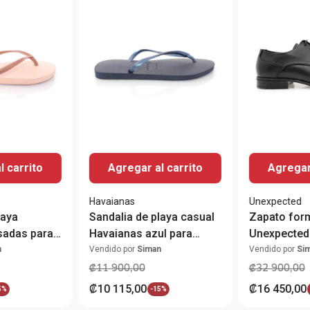
l carrito
Agregar al carrito
Agregar 
Havaianas
Unexpected
laya
Sandalia de playa casual
Zapato for
sadas para
Havaianas azul para
Unexpected
mujers
para hombr
n
Vendido por
Siman
Vendido por
Si
₡
11
900
,
00
₡
32
900
,
00
₡
10
115
,
00
₡
16
450
,
00
5%
-
15%