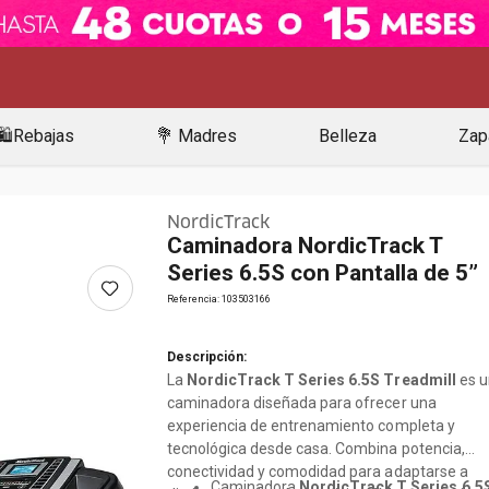
🛍️Rebajas
💐 Madres
Belleza
Zap
NordicTrack
Caminadora NordicTrack T
Series 6.5S con Pantalla de 5”
Referencia
:
103503166
Descripción:
La
NordicTrack T Series 6.5S Treadmill
es u
caminadora diseñada para ofrecer una
experiencia de entrenamiento completa y
tecnológica desde casa. Combina potencia,
conectividad y comodidad para adaptarse a
Caminadora
NordicTrack T Series 6.5