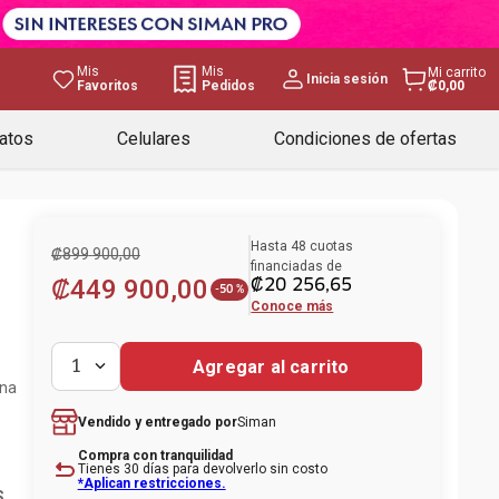
Mis
Mis
Mi carrito
Inicia sesión
Favoritos
Pedidos
₡0,00
atos
Celulares
Condiciones de ofertas
Hasta
48
cuotas
₡
899
900
,
00
financiadas de
₡
449
900
,
00
₡
20
256
,
65
-
50 %
Conoce más
Agregar al carrito
1
na
Siman
Vendido y entregado por
Compra con tranquilidad
Tienes 30 días para devolverlo sin costo
*Aplican restricciones.
S