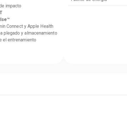
 de impacto
IT
lse™
min Connect y Apple Health
ra plegado y almacenamiento
te el entrenamiento