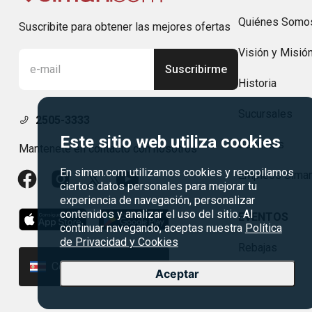
Quiénes Somo
Suscribite para obtener las mejores ofertas
Visión y Misió
Suscribirme
Historia
Sucursales
2505-3333
Este sitio web utiliza cookies
Servicios
Mantenete en contacto con nosotros
En siman.com utilizamos cookies y recopilamos
Empleos Sima
ciertos datos personales para mejorar tu
experiencia de navegación, personalizar
contenidos y analizar el uso del sitio. Al
EVENTOS
continuar navegando, aceptas nuestra
Política
de Privacidad y Cookies
Rebajas
Costa Rica | ₡
Aceptar
Madres