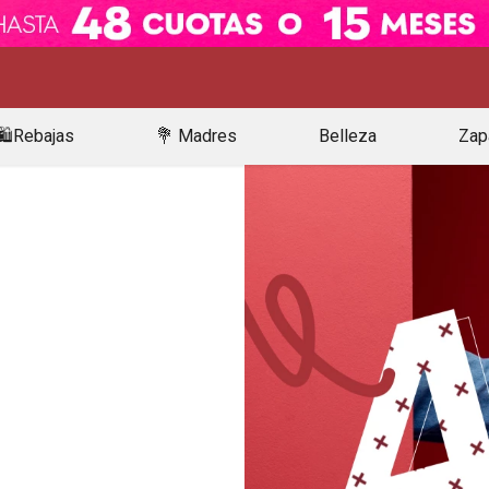
🛍️Rebajas
💐 Madres
Belleza
Zap