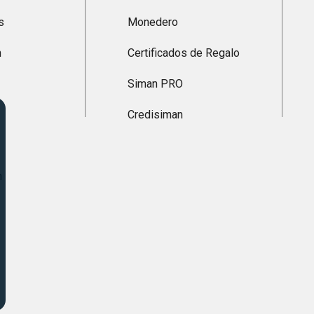
s
Monedero
n
Certificados de Regalo
Siman PRO
Credisiman
n