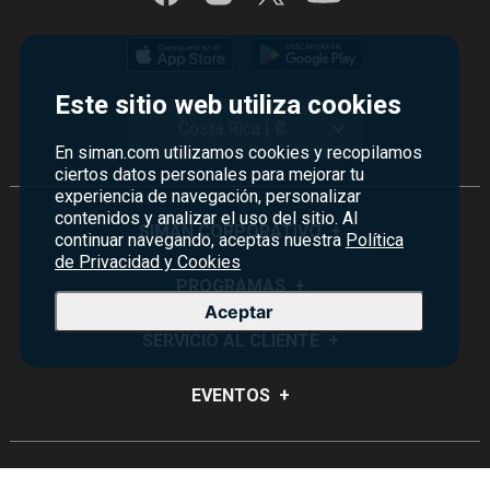
Este sitio web utiliza cookies
Costa Rica | ₡
En siman.com utilizamos cookies y recopilamos
ciertos datos personales para mejorar tu
experiencia de navegación, personalizar
contenidos y analizar el uso del sitio. Al
SIMAN CORPORATIVO
+
continuar navegando, aceptas nuestra
Política
de Privacidad y Cookies
Quiénes Somos
PROGRAMAS
+
Aceptar
Visión y Misión
Monedero
SERVICIO AL CLIENTE
+
Historia
Certificados de Regalo
Sucursales
Preguntas Frecuentes
EVENTOS
+
Siman PRO
Servicios
Política de devoluciones y garantías
Credisiman
Rebajas
Empleos Siman
Contáctenos
Madres