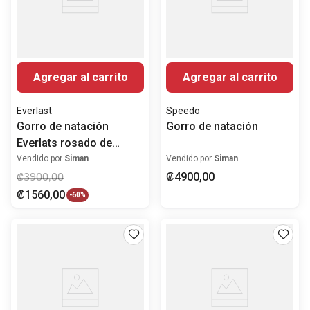
Agregar al carrito
Agregar al carrito
Everlast
Speedo
Gorro de natación
Gorro de natación
Everlats rosado de
silicón
Vendido por
Siman
Vendido por
Siman
₡
4900
,
00
₡
3900
,
00
₡
1560
,
00
-
60%