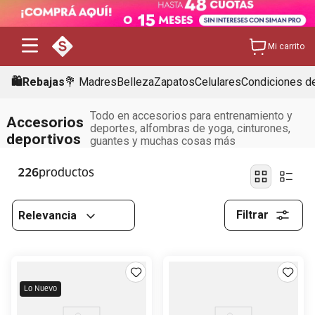
Mi carrito
🛍️Rebajas
💐 Madres
Belleza
Zapatos
Celulares
Condiciones de
Todo en accesorios para entrenamiento y
Accesorios
deportes, alfombras de yoga, cinturones,
deportivos
guantes y muchas cosas más
226
Filtrar
Relevancia
Lo Nuevo