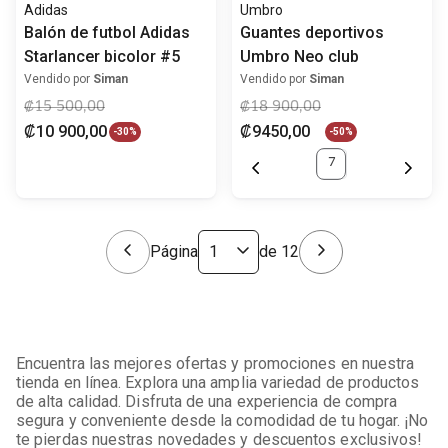
Adidas
Umbro
Balón de futbol Adidas
Guantes deportivos
Starlancer bicolor #5
Umbro Neo club
Vendido por
Siman
Vendido por
Siman
₡
15
500
,
00
₡
18
900
,
00
₡
10
900
,
00
₡
9450
,
00
-
30%
-
50%
7
Página
de
12
Encuentra las mejores ofertas y promociones en nuestra
tienda en línea. Explora una amplia variedad de productos
de alta calidad. Disfruta de una experiencia de compra
segura y conveniente desde la comodidad de tu hogar. ¡No
te pierdas nuestras novedades y descuentos exclusivos!