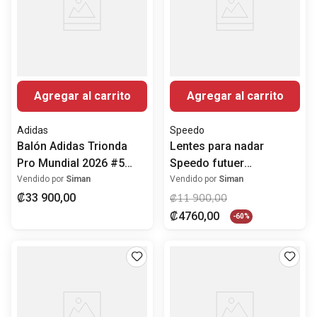
Agregar al carrito
Agregar al carrito
Adidas
Speedo
Balón Adidas Trionda
Lentes para nadar
Pro Mundial 2026 #5
Speedo futuer
Edición especial
purple/pink
Vendido por
Siman
Vendido por
Siman
multicolor
₡
33
900
,
00
₡
11
900
,
00
₡
4760
,
00
-
60%