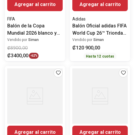
Agregar al carrito
Agregar al carrito
FIFA
Adidas
Balón de la Copa
Balón Oficial adidas FIFA
Mundial 2026 blanco y
World Cup 26™ Trionda
verde #5
Finals Pro FIFA Quality
Vendido por
Siman
Vendido por
Siman
Pro JY8928
₡
120
900
,
00
₡
8900
,
00
₡
3400
,
00
-
62%
Hasta
12
cuotas
Agregar al carrito
Agregar al carrito