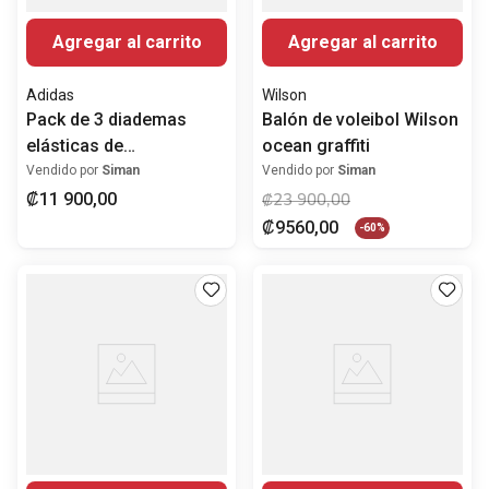
Agregar al carrito
Agregar al carrito
Adidas
Wilson
Pack de 3 diademas
Balón de voleibol Wilson
elásticas de
ocean graffiti
entrenamiento Adidas
Vendido por
Siman
Vendido por
Siman
negro con blanco
₡
11
900
,
00
₡
23
900
,
00
₡
9560
,
00
-
60%