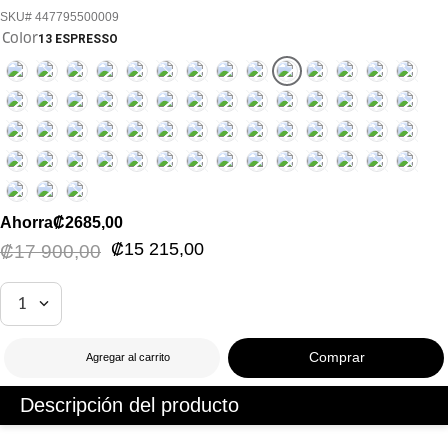
447795500009
Color
13 ESPRESSO
Ahorra
₡
2685
,
00
₡
15
215
,
00
₡
17
900
,
00
1
Agregar al carrito
Descripción del producto