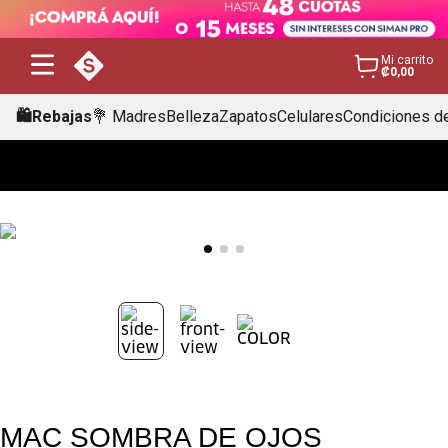
Mi carrito
₡0,00
🛍️Rebajas
💐 Madres
Belleza
Zapatos
Celulares
Condiciones de
MAC SOMBRA DE OJOS