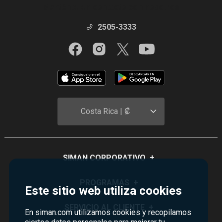
Manténte en contacto con nosotros
2505-3333
Costa Rica | ₡
SIMAN CORPORATIVO
+
Quiénes Somos
PROGRAMAS
+
Este sitio web utiliza cookies
Visión y Misión
Monedero
SERVICIO AL CLIENTE
+
En siman.com utilizamos cookies y recopilamos
Historia