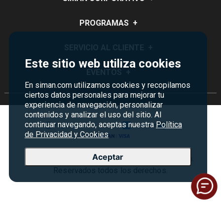
Quiénes Somos
PROGRAMAS
+
Visión y Misión
Monedero
SERVICIO AL CLIENTE
+
Historia
Este sitio web utiliza cookies
Certificados de Regalo
Sucursales
Preguntas Frecuentes
EVENTOS
+
Siman PRO
En siman.com utilizamos cookies y recopilamos
Servicios
Política de devoluciones y garantías
Credisiman
ciertos datos personales para mejorar tu
Rebajas
Empleos Siman
Contáctenos
experiencia de navegación, personalizar
Madres
contenidos y analizar el uso del sitio. Al
Seguridad del sitio
continuar navegando, aceptas nuestra
Política
de Privacidad y Cookies
Política de Privacidad
Condiciones ofertas
Aceptar
Copyright © 2026 Almacenes Siman Costa Rica.
Términos y condiciones
Reservados todos los derechos.