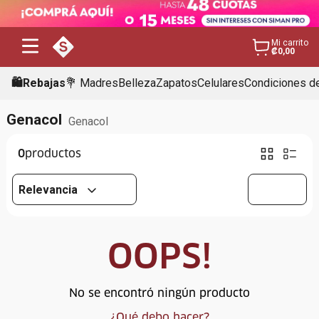
Mi carrito
₡0,00
🛍️Rebajas
💐 Madres
Belleza
Zapatos
Celulares
Condiciones de
Genacol
Genacol
0
Relevancia
OOPS!
No se encontró ningún producto
¿Qué debo hacer?