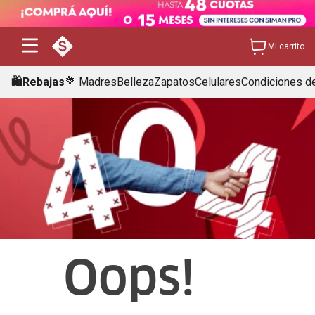
Mi carrito
🛍️Rebajas
💐 Madres
Belleza
Zapatos
Celulares
Condiciones de
Oops!