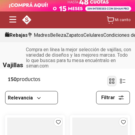
Mi carrito
🛍️Rebajas
💐 Madres
Belleza
Zapatos
Celulares
Condiciones de
Compra en línea la mejor selección de vajillas, con
variedad de diseños y las mejores marcas. Todo
lo que buscas para tu mesa encuéntralo en
Vajillas
siman.com
150
Filtrar
Relevancia