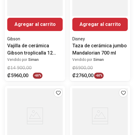
Agregar al carrito
Agregar al carrito
Gibson
Disney
Vajilla de cerámica
Taza de cerámica jumbo
Gibson troplicalla 12
Mandalorian 700 ml
piezas
Vendido por
Siman
Vendido por
Siman
₡
14
900
,
00
₡
6900
,
00
₡
5960
,
00
₡
2760
,
00
-
60%
-
60%