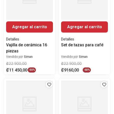
Agregar al carrito
Agregar al carrito
Detalles
Detalles
Vajilla de cerámica 16
Set de tazas para café
piezas
Vendido por
Siman
Vendido por
Siman
₡
22
900
,
00
₡
22
900
,
00
₡
11
450
,
00
₡
9160
,
00
-
50%
-
60%