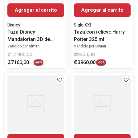
Agregar al carrito
Agregar al carrito
Disney
Siglo XXI
Taza Disney
Taza con relieve Harry
Mandalorian 3D de
Potter 325 ml
cerámica 591ml
Vendido por
Siman
Vendido por
Siman
₡
17
900
,
00
₡
9900
,
00
₡
7160
,
00
₡
3960
,
00
-
60%
-
60%