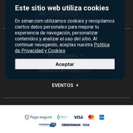
Este sitio web utiliza cookies
Costa Rica | ₡
En siman.com utilizamos cookies y recopilamos
ciertos datos personales para mejorar tu
experiencia de navegación, personalizar
contenidos y analizar el uso del sitio. Al
SIMAN CORPORATIVO
+
continuar navegando, aceptas nuestra
Política
de Privacidad y Cookies
Quiénes Somos
PROGRAMAS
+
Aceptar
Visión y Misión
Monedero
SERVICIO AL CLIENTE
+
Historia
Certificados de Regalo
Sucursales
Preguntas Frecuentes
EVENTOS
+
Siman PRO
Servicios
Política de devoluciones y garantías
Credisiman
Rebajas
Empleos Siman
Contáctenos
Madres
Seguridad del sitio
Política de Privacidad
Condiciones ofertas