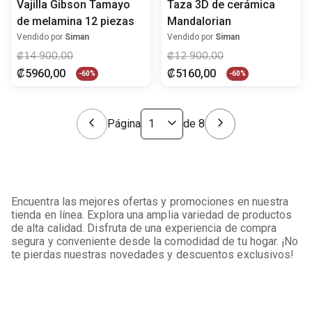
Vajilla Gibson Tamayo
Taza 3D de cerámica
de melamina 12 piezas
Mandalorian
Vendido por
Siman
Vendido por
Siman
₡
14
900
,
00
₡
12
900
,
00
₡
5960
,
00
₡
5160
,
00
-
60%
-
60%
Página
de
8
Encuentra las mejores ofertas y promociones en nuestra
tienda en línea. Explora una amplia variedad de productos
de alta calidad. Disfruta de una experiencia de compra
segura y conveniente desde la comodidad de tu hogar. ¡No
te pierdas nuestras novedades y descuentos exclusivos!