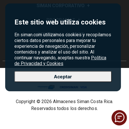
SIMAN CORPORATIVO
+
Quiénes Somos
PROGRAMAS
+
Este sitio web utiliza cookies
Visión y Misión
Monedero
SERVICIO AL CLIENTE
+
En siman.com utilizamos cookies y recopilamos
Historia
ciertos datos personales para mejorar tu
Certificados de Regalo
experiencia de navegación, personalizar
Sucursales
Preguntas Frecuentes
EVENTOS
+
contenidos y analizar el uso del sitio. Al
Siman PRO
Servicios
continuar navegando, aceptas nuestra
Política de devoluciones y garantías
Política
Credisiman
Rebajas
de Privacidad y Cookies
Empleos Siman
Contáctenos
Madres
Seguridad del sitio
Aceptar
Política de Privacidad
Condiciones ofertas
Copyright © 2026 Almacenes Siman Costa Rica.
Términos y condiciones
Reservados todos los derechos.