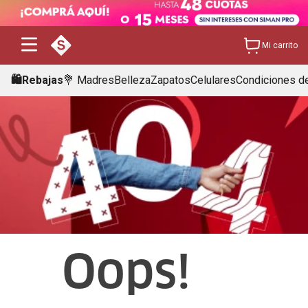
Mi carrito
🛍️Rebajas
💐 Madres
Belleza
Zapatos
Celulares
Condiciones de
Oops!