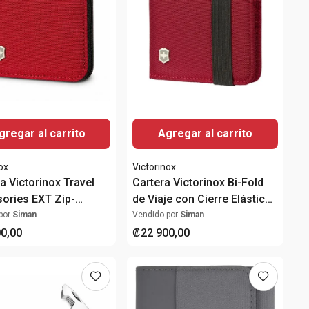
gregar al carrito
Agregar al carrito
ox
Victorinox
ra Victorinox Travel
Cartera Victorinox Bi-Fold
ories EXT Zip-
de Viaje con Cierre Elástico
 Roja con Protección
y Bolsillo para Monedas
por
Siman
Vendido por
Siman
00
,
00
₡
22
900
,
00