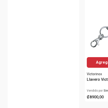
Agrega
Victorinox
Llavero Vict
Vendido por
Si
₡
8900
,
00