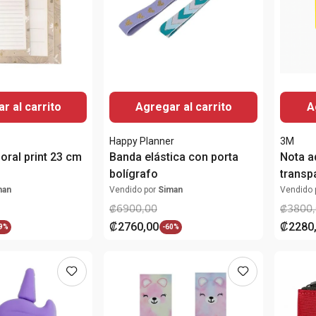
r al carrito
Agregar al carrito
A
Happy Planner
3M
oral print 23 cm
Banda elástica con porta
Nota a
bolígrafo
transp
man
Vendido por
Siman
Vendido 
₡
6900
,
00
₡
3800
,
₡
2760
,
00
₡
2280
9%
-
60%