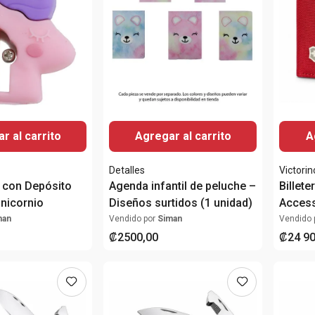
r al carrito
Agregar al carrito
A
Detalles
Victorin
 con Depósito
Agenda infantil de peluche –
Billete
nicornio
Diseños surtidos (1 unidad)
Access
Around
man
Vendido por
Siman
Vendido 
RFID
₡
2500
,
00
₡
24
9