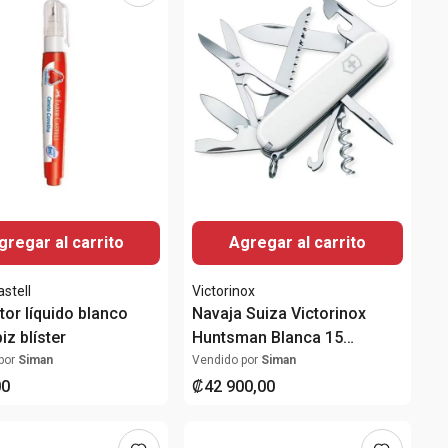
gregar al carrito
Agregar al carrito
stell
Victorinox
tor líquido blanco
Navaja Suiza Victorinox
piz blíster
Huntsman Blanca 15
Funciones 91 mm
por
Siman
Vendido por
Siman
00
₡
42
900
,
00