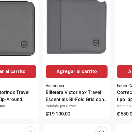
r al carrito
Agregar al carrito
A
Victorinox
Faber Ca
ctorinox Travel
Billetera Victorinox Travel
Correc
Zip-Around
Essentials Bi-Fold Gris con
tipo lá
 con Protección
Protección RFID
man
Vendido por
Siman
Vendido 
₡
19
100
,
00
₡
550
,