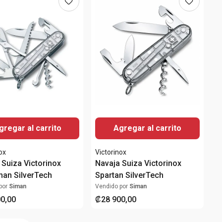
gregar al carrito
Agregar al carrito
ox
Victorinox
 Suiza Victorinox
Navaja Suiza Victorinox
an SilverTech
Spartan SilverTech
por
Siman
Vendido por
Siman
00
,
00
₡
28
900
,
00