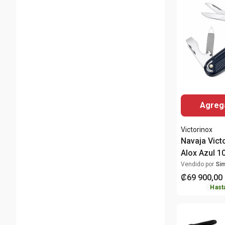
Agrega
Victorinox
Navaja Vict
Alox Azul 1
0.8226.22
Vendido por
Si
₡
69
900
,
00
Hast