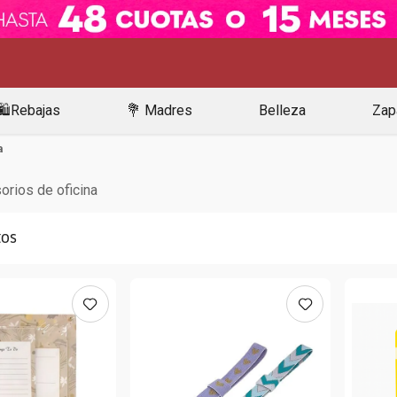
🛍️Rebajas
💐 Madres
Belleza
Zap
a
orios de oficina