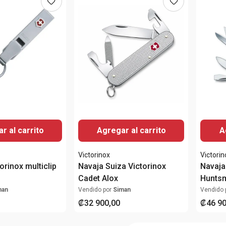
r al carrito
Agregar al carrito
A
Victorinox
Victorin
orinox multiclip
Navaja Suiza Victorinox
Navaja
Cadet Alox
Huntsm
man
Vendido por
Siman
Vendido 
₡
32
900
,
00
₡
46
9