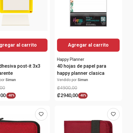
gregar al carrito
Agregar al carrito
Happy Planner
dhesiva post-it 3x3
40 hojas de papel para
arente
happy planner clasica
por
Siman
Vendido por
Siman
00
₡
4900
,
00
,
00
₡
2940
,
00
-
40%
-
40%