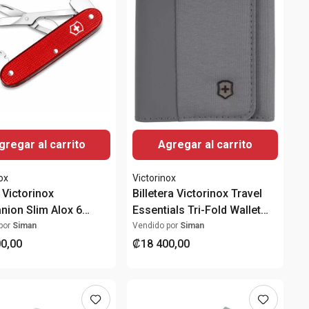
gregar al carrito
Agregar al carrito
ox
Victorinox
 Victorinox
Billetera Victorinox Travel
ion Slim Alox 6
Essentials Tri-Fold Wallet
nes Roja
RFID Gris
por
Siman
Vendido por
Siman
00
,
00
₡
18
400
,
00