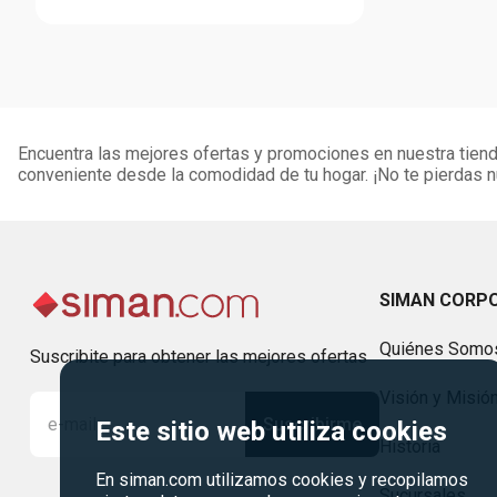
Encuentra las mejores ofertas y promociones en nuestra tienda
conveniente desde la comodidad de tu hogar. ¡No te pierdas
SIMAN CORP
Quiénes Somo
Suscribite para obtener las mejores ofertas
Visión y Misió
Suscribirme
Este sitio web utiliza cookies
Historia
En siman.com utilizamos cookies y recopilamos
Sucursales