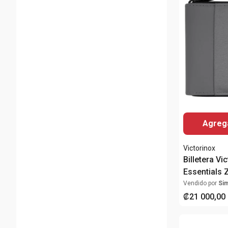
Agrega
Victorinox
Billetera Vi
Essentials 
Wallet Gris
Vendido por
Si
RFID
₡
21
000
,
00