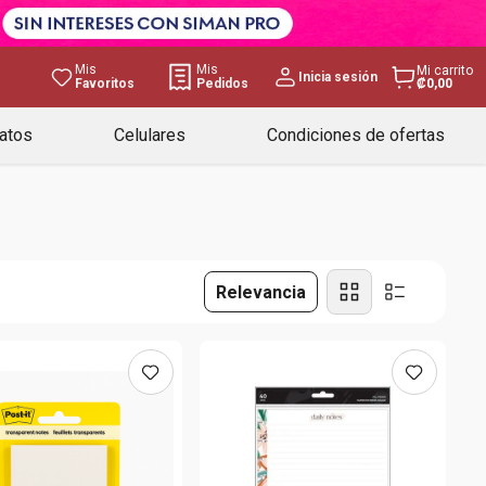
Mis
Mis
Mi carrito
Inicia sesión
Favoritos
Pedidos
₡0,00
atos
Celulares
Condiciones de ofertas
Relevancia