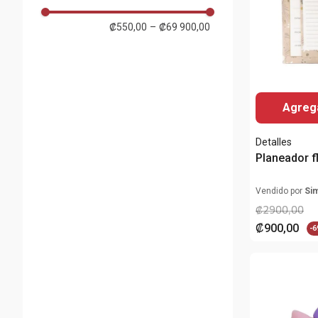
Blanco
₡550,00
–
₡69 900,00
Plateado
Azul
Agrega
Detalles
Planeador fl
Vendido por
Si
₡
2900
,
00
₡
900
,
00
-
6