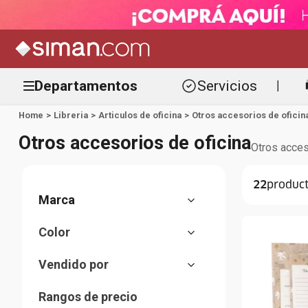
Departamentos
Servicios
|
Libreria
Articulos de oficina
Otros accesorios de oficin
Otros accesorios de oficina
Otros acces
22
Victorinox
Color
Detalles
Negro
Happy Planner
Vendido por
Gris
Zippo
Almacenes Siman
Azul marino
Faber Castell
Rangos de precio
Rojo
3M