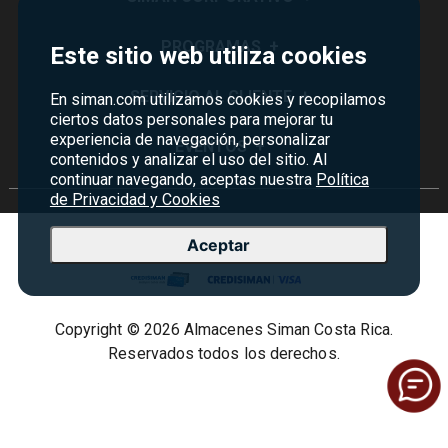
Quiénes Somos
PROGRAMAS
+
Este sitio web utiliza cookies
Visión y Misión
Monedero
SERVICIO AL CLIENTE
+
En siman.com utilizamos cookies y recopilamos
Historia
ciertos datos personales para mejorar tu
Certificados de Regalo
experiencia de navegación, personalizar
Sucursales
Preguntas Frecuentes
EVENTOS
+
contenidos y analizar el uso del sitio. Al
Siman PRO
Servicios
Política de devoluciones y garantías
continuar navegando, aceptas nuestra
Política
Credisiman
Rebajas
de Privacidad y Cookies
Empleos Siman
Contáctenos
Madres
Seguridad del sitio
Aceptar
Política de Privacidad
Condiciones ofertas
Copyright © 2026 Almacenes Siman Costa Rica.
Términos y condiciones
Reservados todos los derechos.