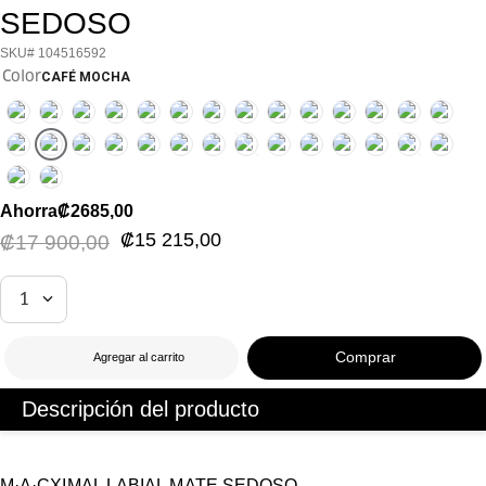
SEDOSO
104516592
Color
CAFÉ MOCHA
Ahorra
₡
2685
,
00
₡
15
215
,
00
₡
17
900
,
00
1
Agregar al carrito
Descripción del producto
M·A·CXIMAL LABIAL MATE SEDOSO
