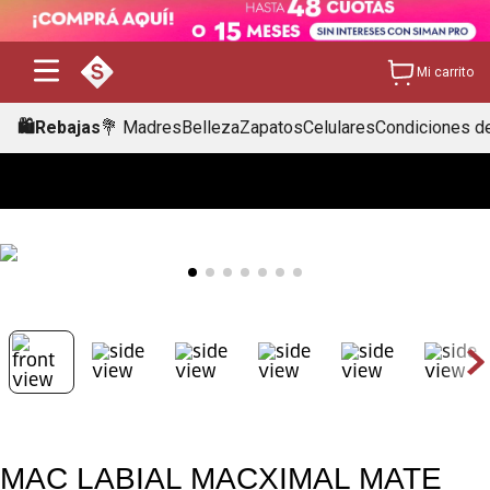
Mi carrito
🛍️Rebajas
💐 Madres
Belleza
Zapatos
Celulares
Condiciones de
MAC LABIAL MACXIMAL MATE