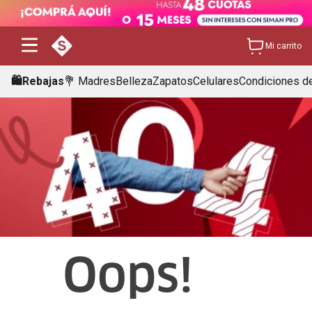
Mi carrito
🛍️Rebajas
💐 Madres
Belleza
Zapatos
Celulares
Condiciones de
Oops!