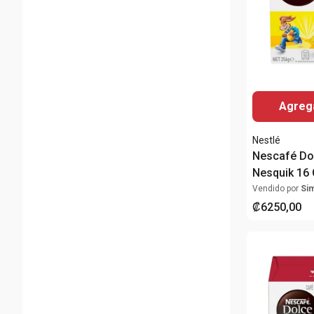
Agrega
Nestlé
Nescafé Do
Nesquik 16
Vendido por
Si
₡
6250
,
00