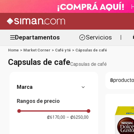
Departamentos
Servicios
|
Market Corner
Café y té
Cápsulas de café
Capsulas de cafe
Capsulas de café
8
Nescafé Dolce Gusto
Rangos de precio
Starbucks
Nestlé
₡6170,00
–
₡6250,00