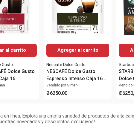
r al carrito
Agregar al carrito
A
e Gusto
Nescafé Dolce Gusto
Starbuc
FÉ Dolce Gusto
NESCAFÉ Dolce Gusto
STARB
Caja 16
Espresso Intenso Caja 16
Dolce 
36g
Cápsulas
House 
man
Vendido por
Siman
Vendido 
Cápsu
₡
6250
,
00
₡
6250
 en línea. Explora una amplia variedad de productos de alta cal
 nuestras novedades y descuentos exclusivos!