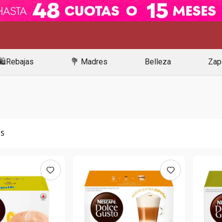
🛍️Rebajas
💐 Madres
Belleza
Zap