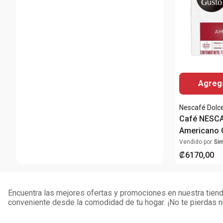
Agrega
Nescafé Dolc
Café NESCA
Americano 
Cápsulas 1
Vendido por
Si
₡
6170
,
00
Encuentra las mejores ofertas y promociones en nuestra tienda
conveniente desde la comodidad de tu hogar. ¡No te pierdas