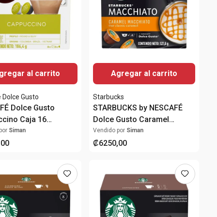
gregar al carrito
Agregar al carrito
 Dolce Gusto
Starbucks
FÉ Dolce Gusto
STARBUCKS by NESCAFÉ
cino Caja 16
Dolce Gusto Caramel
las
Macchiato Caja 12 Cápsulas
por
Siman
Vendido por
Siman
,
00
₡
6250
,
00