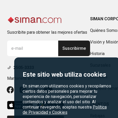
SIMAN CORP
Quiénes Somo
Suscribite para obtener las mejores ofertas
Visión y Misió
Suscribirme
Historia
Sucursales
2505-3333
Este sitio web utiliza cookies
Servicios
Mantenete en contacto con nosotros
En siman.com utilizamos cookies y recopilamos
Empleos Sima
ciertos datos personales para mejorar tu
experiencia de navegación, personalizar
contenidos y analizar el uso del sitio. Al
EVENTOS
continuar navegando, aceptas nuestra
Política
de Privacidad y Cookies
Rebajas