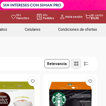
Mis
Mis
Mi carrito
Inicia sesión
Favoritos
Pedidos
₡0,00
atos
Celulares
Condiciones de ofertas
Relevancia