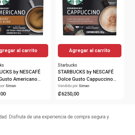
gregar al carrito
Agregar al carrito
ks
Starbucks
UCKS by NESCAFÉ
STARBUCKS by NESCAFÉ
Gusto Americano
Dolce Gusto Cappuccino
Blend Caja 12
Caja 12 Cápsulas
por
Siman
Vendido por
Siman
las
,
00
₡
6250
,
00
idad. Disfruta de una experiencia de compra segura y