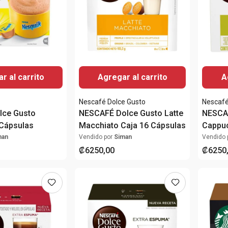
r al carrito
Agregar al carrito
A
Nescafé Dolce Gusto
Nescafé
lce Gusto
NESCAFÉ Dolce Gusto Latte
NESCA
 Cápsulas
Macchiato Caja 16 Cápsulas
Cappuc
Cápsu
man
Vendido por
Siman
Vendido 
₡
6250
,
00
₡
6250