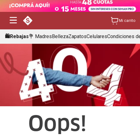
Mi carrito
🛍️Rebajas
💐 Madres
Belleza
Zapatos
Celulares
Condiciones de
Oops!