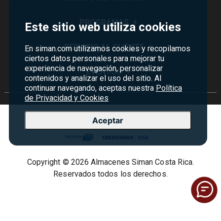
Quiénes Somos
PROGRAMAS
+
Este sitio web utiliza cookies
Visión y Misión
Monedero
SERVICIO AL CLIENTE
+
En siman.com utilizamos cookies y recopilamos
Historia
ciertos datos personales para mejorar tu
Certificados de Regalo
experiencia de navegación, personalizar
Sucursales
Preguntas Frecuentes
EVENTOS
+
contenidos y analizar el uso del sitio. Al
Siman PRO
Servicios
Política de devoluciones y garantías
continuar navegando, aceptas nuestra
Política
Credisiman
Rebajas
de Privacidad y Cookies
Empleos Siman
Contáctenos
Madres
Seguridad del sitio
Aceptar
Política de Privacidad
Condiciones ofertas
Copyright © 2026 Almacenes Siman Costa Rica.
Términos y condiciones
Reservados todos los derechos.