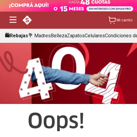
Mi carrito
🛍️Rebajas
💐 Madres
Belleza
Zapatos
Celulares
Condiciones de
Oops!