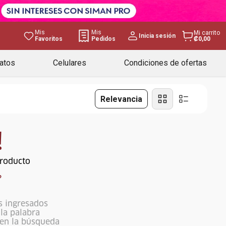
Mis
Mis
Mi carrito
Inicia sesión
Favoritos
Pedidos
₡0,00
atos
Celulares
Condiciones de ofertas
Relevancia
!
producto
?
s ingresados
ola palabra
 en la búsqueda