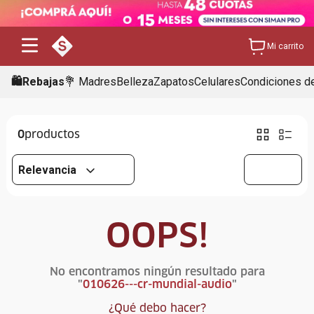
Mi carrito
🛍️Rebajas
💐 Madres
Belleza
Zapatos
Celulares
Condiciones de
0
Relevancia
OOPS!
No encontramos ningún resultado para
"
010626---cr-mundial-audio
"
¿Qué debo hacer?