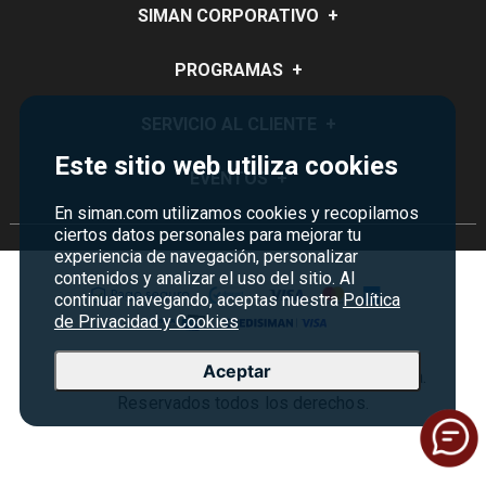
SIMAN CORPORATIVO
+
Quiénes Somos
PROGRAMAS
+
Visión y Misión
Monedero
SERVICIO AL CLIENTE
+
Historia
Certificados de Regalo
Este sitio web utiliza cookies
Sucursales
Preguntas Frecuentes
EVENTOS
+
Siman PRO
Servicios
Política de devoluciones y garantías
En siman.com utilizamos cookies y recopilamos
Credisiman
Rebajas
ciertos datos personales para mejorar tu
Empleos Siman
Contáctenos
experiencia de navegación, personalizar
Madres
contenidos y analizar el uso del sitio. Al
Seguridad del sitio
continuar navegando, aceptas nuestra
Política
Política de Privacidad
de Privacidad y Cookies
Condiciones ofertas
Aceptar
Copyright © 2026 Almacenes Siman Costa Rica.
Términos y condiciones
Reservados todos los derechos.