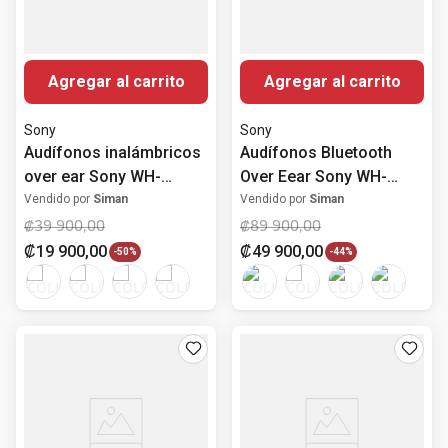
Agregar al carrito
Agregar al carrito
Sony
Sony
Audífonos inalámbricos
Audífonos Bluetooth
over ear Sony WH-
Over Eear Sony WH-
CH520
CH720N con Noise
Vendido por
Siman
Vendido por
Siman
Cancelling
₡
39
900
,
00
₡
89
900
,
00
₡
19
900
,
00
₡
49
900
,
00
-
50%
-
44%