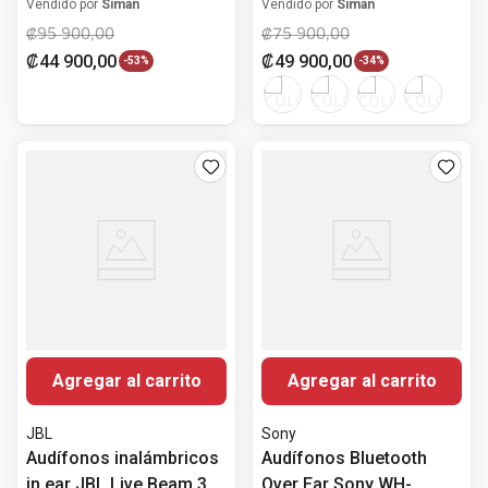
gen
Noise Cancelling
Vendido por
Siman
Vendido por
Siman
₡
95
900
,
00
₡
75
900
,
00
₡
44
900
,
00
₡
49
900
,
00
-
53%
-
34%
Agregar al carrito
Agregar al carrito
JBL
Sony
Audífonos inalámbricos
Audífonos Bluetooth
in ear JBL Live Beam 3
Over Ear Sony WH-