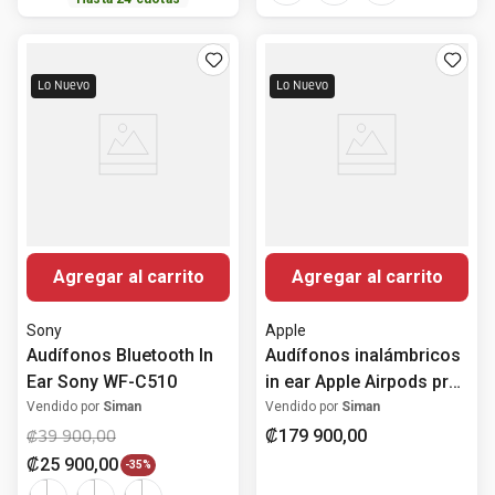
Lo Nuevo
Lo Nuevo
Agregar al carrito
Agregar al carrito
Sony
Apple
Audífonos Bluetooth In
Audífonos inalámbricos
Ear Sony WF-C510
in ear Apple Airpods pro
3 con ANC
Vendido por
Siman
Vendido por
Siman
₡
179
900
,
00
₡
39
900
,
00
₡
25
900
,
00
-
35%