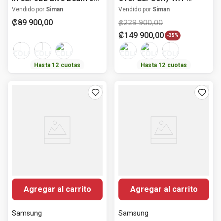
con cancelación de
1000XM5 con Noise
Vendido por
Siman
Vendido por
Siman
ruido
Cancelling
₡
89
900
,
00
₡
229
900
,
00
₡
149
900
,
00
-
35%
Hasta
12
cuotas
Hasta
12
cuotas
Agregar al carrito
Agregar al carrito
Samsung
Samsung