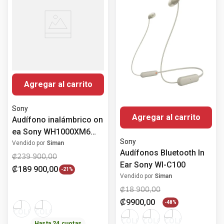
Agregar al carrito
Sony
Agregar al carrito
Audífono inalámbrico on
ea Sony WH1000XM6
Sony
con Active Noise
Vendido por
Siman
Audífonos Bluetooth In
Cancelling
₡
239
900
,
00
Ear Sony WI-C100
₡
189
900
,
00
-
21%
Vendido por
Siman
₡
18
900
,
00
₡
9900
,
00
-
48%
Hasta
24
cuotas