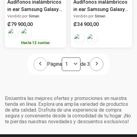
Audífonos inalámbricos
Audífonos inalámbricos
in ear Samsung Galaxy
in ear Samsung Galaxy
buds 3 FE con ANC
Buds Core con ANC
Vendido por
Siman
Vendido por
Siman
₡
79
900
,
00
₡
34
900
,
00
Hasta
12
cuotas
Página
de
3
Encuentra las mejores ofertas y promociones en nuestra
tienda en línea. Explora una amplia variedad de productos
de alta calidad. Disfruta de una experiencia de compra
segura y conveniente desde la comodidad de tu hogar. ¡No
te pierdas nuestras novedades y descuentos exclusivos!