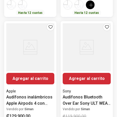
Hasta
12
cuotas
Hasta
12
cuotas
Agregar al carrito
Agregar al carrito
Apple
Sony
Audífonos inalámbricos
Audífonos Bluetooth
Apple Airpods 4 con
Over Ear Sony ULT WEAR
cancelación activa de
WH-ULT900N con Noise
Vendido por
Siman
Vendido por
Siman
ruido
Cancelling
₡
129
900
,
00
₡
119
900
,
00