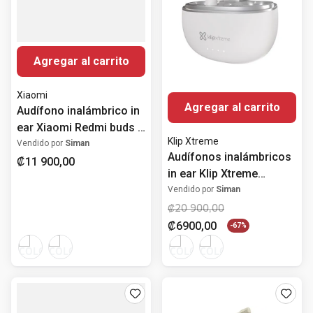
Agregar al carrito
Xiaomi
Agregar al carrito
Audífono inalámbrico in
ear Xiaomi Redmi buds 8
Klip Xtreme
lite con ANC
Vendido por
Siman
Audífonos inalámbricos
₡
11
900
,
00
in ear Klip Xtreme
Edgebuds pro con ANC
Vendido por
Siman
₡
20
900
,
00
₡
6900
,
00
-
67%