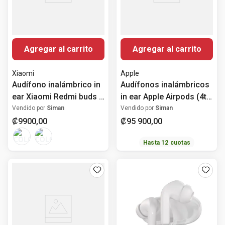
Agregar al carrito
Agregar al carrito
Xiaomi
Apple
Audífono inalámbrico in
Audífonos inalámbricos
ear Xiaomi Redmi buds 6
in ear Apple Airpods (4ta
active
generación)
Vendido por
Siman
Vendido por
Siman
₡
9900
,
00
₡
95
900
,
00
Hasta
12
cuotas