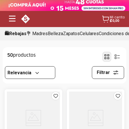
Mi carrito
₡0,00
🛍️Rebajas
💐 Madres
Belleza
Zapatos
Celulares
Condiciones de
50
Filtrar
Relevancia