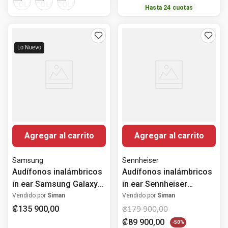
Hasta
24
cuotas
Lo Nuevo
Agregar al carrito
Agregar al carrito
Samsung
Sennheiser
Audífonos inalámbricos
Audífonos inalámbricos
in ear Samsung Galaxy
in ear Sennheiser
Buds 4 Pro con ANC
Momentum 4 con
Vendido por
Siman
Vendido por
Siman
cancelación de ruido
₡
135
900
,
00
₡
179
900
,
00
₡
89
900
,
00
-
50%