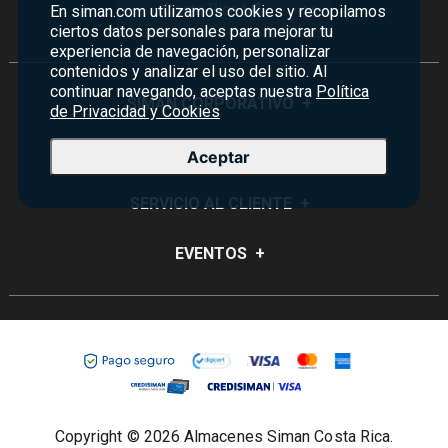
Costa Rica | ₡
En siman.com utilizamos cookies y recopilamos
ciertos datos personales para mejorar tu
experiencia de navegación, personalizar
contenidos y analizar el uso del sitio. Al
continuar navegando, aceptas nuestra
Política
SIMAN CORPORATIVO
+
de Privacidad y Cookies
Quiénes Somos
PROGRAMAS
+
Aceptar
Visión y Misión
Monedero
SERVICIO AL CLIENTE
+
Historia
Certificados de Regalo
Sucursales
Preguntas Frecuentes
EVENTOS
+
Siman PRO
Servicios
Política de devoluciones y garantías
Credisiman
Rebajas
Empleos Siman
Contáctenos
Madres
Seguridad del sitio
Política de Privacidad
Condiciones ofertas
Copyright © 2026 Almacenes Siman Costa Rica.
Términos y condiciones