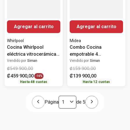
Agregar al carrito
Agregar al carrito
Whirlpool
Midea
Cocina Whirlpool
Combo Cocina
eléctrica vitrocerámica
empotrable 4
76 cm (30")
quemadores a gas 61
Vendido por
Siman
Vendido por
Siman
WFES3330RS
cm (24")
₡
549
900
,
00
₡
159
900
,
00
MTGB24R3402GS +
₡
459
900
,
00
₡
139
900
,
00
-
16%
Campana extractora 61
Hasta
48
cuotas
Hasta
12
cuotas
cm (24") MJUD24S3GS
Midea
Página
de
5