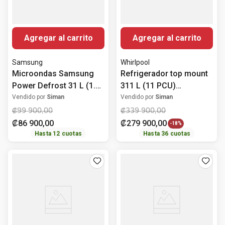
Agregar al carrito
Agregar al carrito
Samsung
Whirlpool
Microondas Samsung
Refrigerador top mount
Power Defrost 31 L (1.1
311 L (11 PCU)
PCU) MS32DG4504ATAX
WRW32DKTMB
Vendido por
Siman
Vendido por
Siman
Whirlpool
₡
99
900
,
00
₡
339
900
,
00
₡
86
900
,
00
₡
279
900
,
00
-
18%
Hasta
12
cuotas
Hasta
36
cuotas