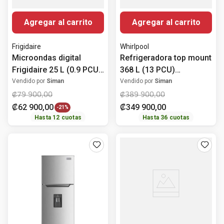
Agregar al carrito
Agregar al carrito
Frigidaire
Whirlpool
Microondas digital
Refrigeradora top mount
Frigidaire 25 L (0.9 PCU)
368 L (13 PCU)
FMDO25S3GSPG
WRJ43BKTWW Whirlpool
Vendido por
Siman
Vendido por
Siman
₡
79
900
,
00
₡
389
900
,
00
₡
62
900
,
00
₡
349
900
,
00
-
21%
Hasta
12
cuotas
Hasta
36
cuotas