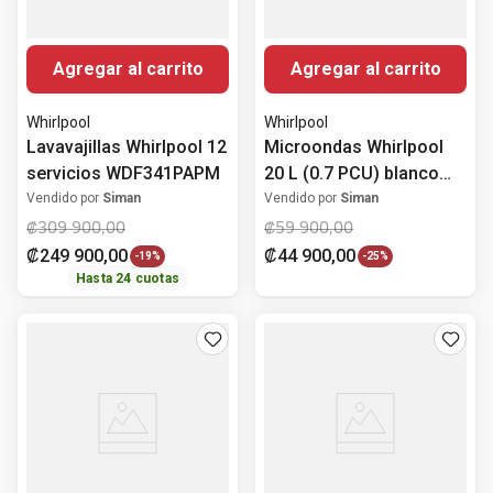
Agregar al carrito
Agregar al carrito
Whirlpool
Whirlpool
Lavavajillas Whirlpool 12
Microondas Whirlpool
servicios WDF341PAPM
20 L (0.7 PCU) blanco
WM1807W
Vendido por
Siman
Vendido por
Siman
₡
309
900
,
00
₡
59
900
,
00
₡
249
900
,
00
₡
44
900
,
00
-
19%
-
25%
Hasta
24
cuotas