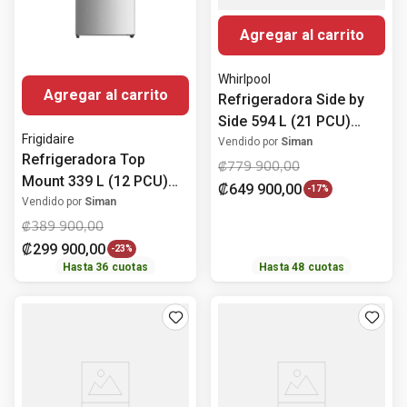
Agregar al carrito
Whirlpool
Agregar al carrito
Refrigeradora Side by
Side 594 L (21 PCU)
Frigidaire
Energy saver
Vendido por
Siman
Refrigeradora Top
7WRS21SDHM Whirlpool
₡
779
900
,
00
Mount 339 L (12 PCU)
₡
649
900
,
00
-
17%
No Frost FRTS12K3HTS
Vendido por
Siman
Frigidaire
₡
389
900
,
00
₡
299
900
,
00
-
23%
Hasta
36
cuotas
Hasta
48
cuotas