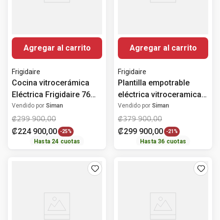
Agregar al carrito
Agregar al carrito
Frigidaire
Frigidaire
Cocina vitrocerámica
Plantilla empotrable
Eléctrica Frigidaire 76
eléctrica vitroceramica
cm (30") FFEC3025UB
36" / FFEC3625US
Vendido por
Siman
Vendido por
Siman
₡
299
900
,
00
₡
379
900
,
00
₡
224
900
,
00
₡
299
900
,
00
-
25%
-
21%
Hasta
24
cuotas
Hasta
36
cuotas