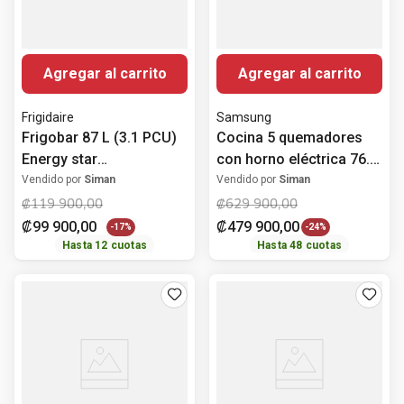
Agregar al carrito
Agregar al carrito
Frigidaire
Samsung
Frigobar 87 L (3.1 PCU)
Cocina 5 quemadores
Energy star
con horno eléctrica 76.1
FFPS3133UM Frigidaire
cm (30")
Vendido por
Siman
Vendido por
Siman
NE63F6311SR/AP
₡
119
900
,
00
₡
629
900
,
00
Samsung
₡
99
900
,
00
₡
479
900
,
00
-
17%
-
24%
Hasta
12
cuotas
Hasta
48
cuotas