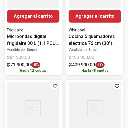
Agregar al carrito
Agregar al carrito
Frigidaire
Whirlpool
Microondas digital
Cocina 5 quemadores
frigidaire 30 L (1.1 PCU)
eléctrica 76 cm (30")
FMDO30S3GSPG
LWFRE2450D Whirlpool
Vendido por
Siman
Vendido por
Siman
₡
84
900
,
00
₡
499
900
,
00
₡
71
900
,
00
₡
409
900
,
00
-
15%
-
18%
Hasta
12
cuotas
Hasta
48
cuotas