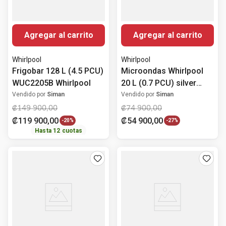
Agregar al carrito
Agregar al carrito
Whirlpool
Whirlpool
Frigobar 128 L (4.5 PCU)
Microondas Whirlpool
WUC2205B Whirlpool
20 L (0.7 PCU) silver
WM1807D
Vendido por
Siman
Vendido por
Siman
₡
149
900
,
00
₡
74
900
,
00
₡
119
900
,
00
₡
54
900
,
00
-
20%
-
27%
Hasta
12
cuotas