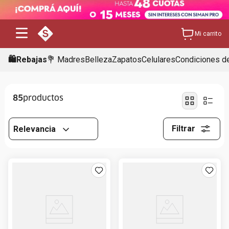
Mi carrito
🛍️Rebajas
💐 Madres
Belleza
Zapatos
Celulares
Condiciones de
85
Filtrar
Relevancia