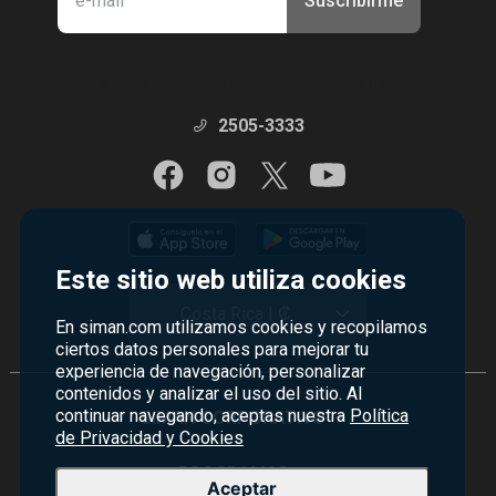
Suscribirme
Manténte en contacto con nosotros
2505-3333
Este sitio web utiliza cookies
Costa Rica | ₡
En siman.com utilizamos cookies y recopilamos
ciertos datos personales para mejorar tu
experiencia de navegación, personalizar
contenidos y analizar el uso del sitio. Al
continuar navegando, aceptas nuestra
Política
SIMAN CORPORATIVO
+
de Privacidad y Cookies
Quiénes Somos
PROGRAMAS
+
Aceptar