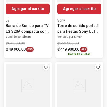
Agregar al carrito
Agregar al carrito
LG
Sony
Barra de Sonido para TV
Torre de sonido portatíl
LG S20A compacta con
para fiestas Sony ULT
doble woofer integrado
TOWER 9
Vendido por
Siman
Vendido por
Siman
con 50W y 2.0 canales
₡
64
900
,
00
₡
559
900
,
00
₡
49
900
,
00
₡
449
900
,
00
-
23%
-
20%
Hasta
48
cuotas