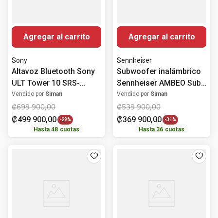
Agregar al carrito
Agregar al carrito
Sony
Sennheiser
Altavoz Bluetooth Sony
Subwoofer inalámbrico
ULT Tower 10 SRS-
Sennheiser AMBEO Sub
ULT1000 Para Fiestas
de 8" y 350 W para
Vendido por
Siman
Vendido por
Siman
barras de sonido AMBEO
₡
699
900
,
00
₡
539
900
,
00
₡
499
900
,
00
₡
369
900
,
00
-
29%
-
31%
Hasta
48
cuotas
Hasta
36
cuotas