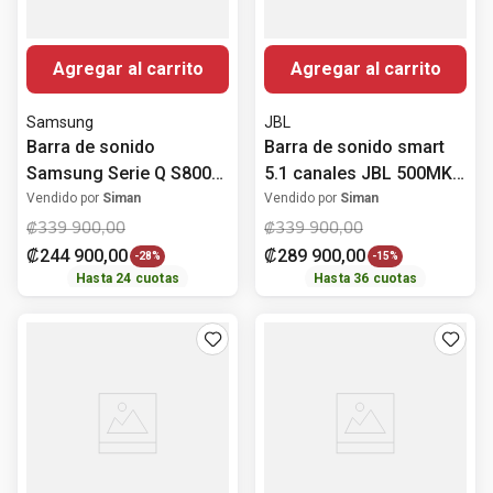
Agregar al carrito
Agregar al carrito
Samsung
JBL
Barra de sonido
Barra de sonido smart
Samsung Serie Q S800D
5.1 canales JBL 500MK2
ultradelgada 3.1.2
con subwoofer 750
Vendido por
Siman
Vendido por
Siman
canales
Watts
₡
339
900
,
00
₡
339
900
,
00
₡
244
900
,
00
₡
289
900
,
00
-
28%
-
15%
Hasta
24
cuotas
Hasta
36
cuotas