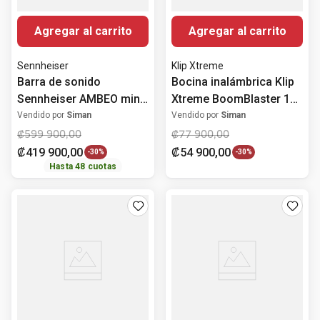
Agregar al carrito
Agregar al carrito
Sennheiser
Klip Xtreme
Barra de sonido
Bocina inalámbrica Klip
Sennheiser AMBEO mini
Xtreme BoomBlaster 120
250W con sonido Dolby
Watts
Vendido por
Siman
Vendido por
Siman
Atmos de 7.1.4 canales
₡
599
900
,
00
₡
77
900
,
00
₡
419
900
,
00
₡
54
900
,
00
-
30%
-
30%
Hasta
48
cuotas