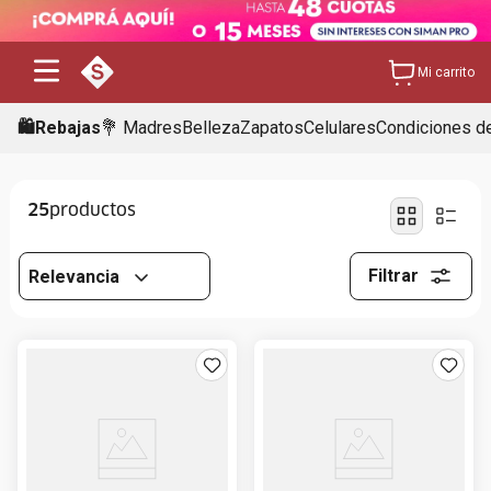
Mi carrito
🛍️Rebajas
💐 Madres
Belleza
Zapatos
Celulares
Condiciones de
25
Filtrar
Relevancia