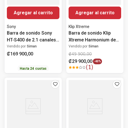
Agregar al carrito
Agregar al carrito
Sony
Klip Xtreme
Barra de sonido Sony
Barra de sonido Klip
HT-S400 de 2.1 canales
Xtreme Harmonium de
con Subwoofer
2.0 canales 100 Watts
Vendido por
Siman
Vendido por
Siman
Inalámbrico y Bluetooth
₡
169
900
,
00
₡
49
900
,
00
₡
29
900
,
00
-
40%
(
1
)
Hasta
24
cuotas