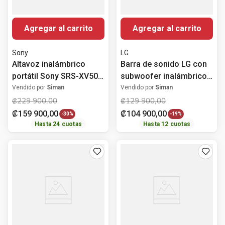
Agregar al carrito
Agregar al carrito
Sony
LG
Altavoz inalámbrico
Barra de sonido LG con
portátil Sony SRS-XV500
subwoofer inalámbrico
Bluetooth 25 horas
2.1 canales 300 Watts
Vendido por
Siman
Vendido por
Siman
₡
229
900
,
00
₡
129
900
,
00
₡
159
900
,
00
₡
104
900
,
00
-
30%
-
19%
Hasta
24
cuotas
Hasta
12
cuotas