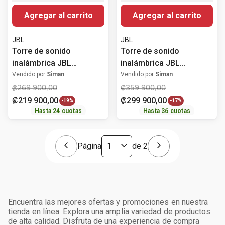
Agregar al carrito
Agregar al carrito
JBL
JBL
Torre de sonido
Torre de sonido
inalámbrica JBL
inalámbrica JBL
Partybox Club 120 160W
PartyBox Club 320 240W
Vendido por
Siman
Vendido por
Siman
₡
269
900
,
00
₡
359
900
,
00
₡
219
900
,
00
₡
299
900
,
00
-
19%
-
17%
Hasta
24
cuotas
Hasta
36
cuotas
Página
de
2
Encuentra las mejores ofertas y promociones en nuestra
tienda en línea. Explora una amplia variedad de productos
de alta calidad. Disfruta de una experiencia de compra