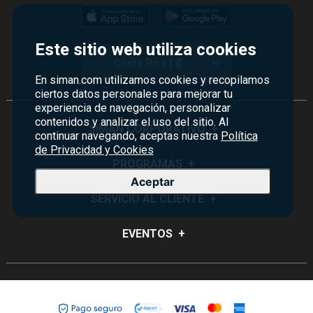
Este sitio web utiliza cookies
Costa Rica | ₡
En siman.com utilizamos cookies y recopilamos
ciertos datos personales para mejorar tu
experiencia de navegación, personalizar
contenidos y analizar el uso del sitio. Al
SIMAN CORPORATIVO
+
continuar navegando, aceptas nuestra
Política
de Privacidad y Cookies
Quiénes Somos
PROGRAMAS
+
Aceptar
Visión y Misión
Monedero
SERVICIO AL CLIENTE
+
Historia
Certificados de Regalo
Sucursales
Preguntas Frecuentes
EVENTOS
+
Siman PRO
Servicios
Política de devoluciones y garantías
Credisiman
Rebajas
Empleos Siman
Contáctenos
Madres
Seguridad del sitio