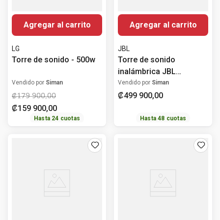
Agregar al carrito
Agregar al carrito
LG
JBL
Torre de sonido - 500w
Torre de sonido
inalámbrica JBL
Partybox 520 400 Watts
Vendido por
Siman
Vendido por
Siman
₡
499
900
,
00
₡
179
900
,
00
₡
159
900
,
00
Hasta
24
cuotas
Hasta
48
cuotas