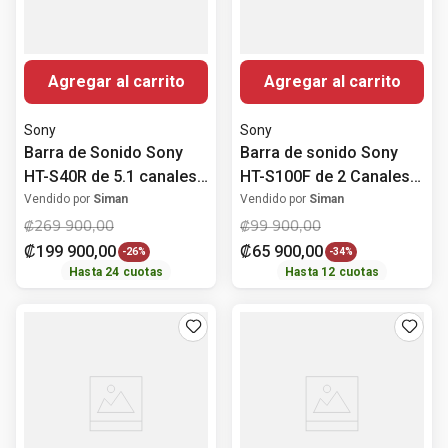
Agregar al carrito
Agregar al carrito
Sony
Sony
Barra de Sonido Sony
Barra de sonido Sony
HT-S40R de 5.1 canales
HT-S100F de 2 Canales
con Bocinas Posteriores
con Bluetooth y HDMI
Vendido por
Siman
Vendido por
Siman
Inalámbricas,
ARC
₡
269
900
,
00
₡
99
900
,
00
Subwoofer y Bluetooth
₡
199
900
,
00
₡
65
900
,
00
-
26%
-
34%
Hasta
24
cuotas
Hasta
12
cuotas