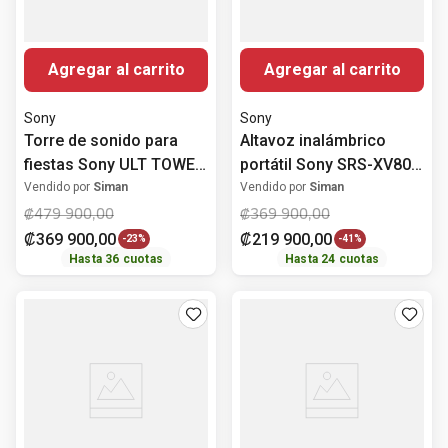
Agregar al carrito
Agregar al carrito
Sony
Sony
Torre de sonido para
Altavoz inalámbrico
fiestas Sony ULT TOWER
portátil Sony SRS-XV800
9AC
Bluetooth 25 horas
Vendido por
Siman
Vendido por
Siman
₡
479
900
,
00
₡
369
900
,
00
₡
369
900
,
00
₡
219
900
,
00
-
23%
-
41%
Hasta
36
cuotas
Hasta
24
cuotas