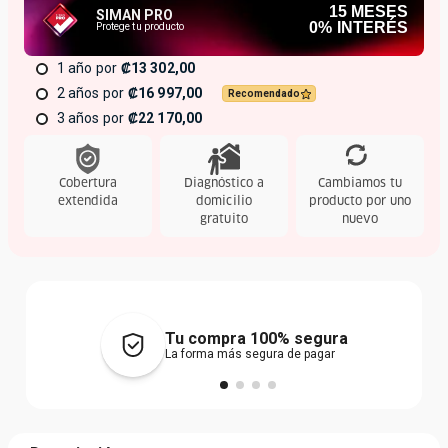
15
MESES
SIMAN PRO
0% INTERÉS
Protege tu producto
1 año
₡13 302,00
2 años
₡16 997,00
Recomendado
3 años
₡22 170,00
Cobertura
Diagnóstico a
Cambiamos tu
extendida
domicilio
producto por uno
gratuito
nuevo
Tu compra 100% segura
La forma más segura de pagar