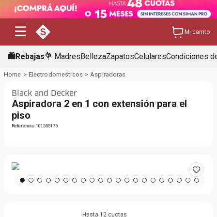
Mi carrito
🛍️Rebajas
💐 Madres
Belleza
Zapatos
Celulares
Condiciones de
Electrodomesticos
Aspiradoras
Black and Decker
Aspiradora 2 en 1 con extensión para el
piso
Referencia
:
101555175
Hasta
12
cuotas