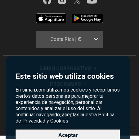
Costa Rica | ₡
SIMAN CORPORATIVO
+
Este sitio web utiliza cookies
Quiénes Somos
PROGRAMAS
+
En siman.com utilizamos cookies y recopilamos
Visión y Misión
ciertos datos personales para mejorar tu
Monedero
SERVICIO AL CLIENTE
+
experiencia de navegación, personalizar
Historia
contenidos y analizar el uso del sitio. Al
Certificados de Regalo
Sucursales
Preguntas Frecuentes
continuar navegando, aceptas nuestra
Política
EVENTOS
+
Siman PRO
de Privacidad y Cookies
Servicios
Política de devoluciones y garantías
Credisiman
Rebajas
Empleos Siman
Contáctenos
Aceptar