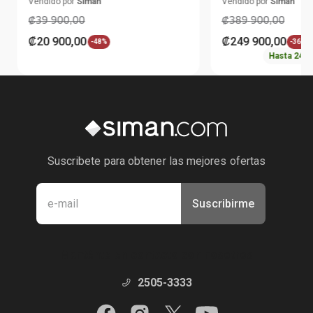
Vendido por
Siman
Vendido por
Siman
₡
39
900
,
00
₡
389
900
,
00
₡
20
900
,
00
₡
249
900
,
00
-
48%
-
36%
Hasta
24
c
Suscribete para obtener las mejores ofertas
Suscribirme
Manténte en contacto con nosotros
2505-3333