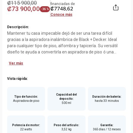
₡
115
900
,
00
financiadas de
₡
73
900
,
00
₡
7748
,
62
-
36 %
Conoce más
Descripción:
Mantener tu casa impecable dejó de ser una tarea difícil
gracias a la aspiradora inalámbrica de Black + Decker. Ideal
para cualquier tipo de piso, alfombra y tapicería. Su versátil
diseño te ayuda a convertirla en aspiradora de piso ó una
práctica aspiradora de mano ideal para las vestiduras del auto.
Ver más
Además incluye indicador digital donde puedes ver el nivel de
carga de la batería y y te avisa cuando es necesario limpiar el
filtro mientras la usas.Diseño 2 en 1 para aspirar pisos y
Vista rápida:
desordenes pequeños transformándola en aspiradora de
mano. Batería de litio para mayor succión. Cabezal giratorio
Capacidad del
para aspirar alrededor de los muebles. Ajuste automático de
Tipo de función
:
Duración de batería
:
deposito
:
Aspiradora de piso
hasta 33 minutos
succión para diferentes tipos de piso. Indicador digital de nivel
500 ml
de carga de la batería y capacidad del filtro. Filtro lavable.
Garantía de 2 años.
Potencia de motor
:
Peso del articulo
:
Garantía
:
22 watts
3,52 kg
365 días / 12 meses