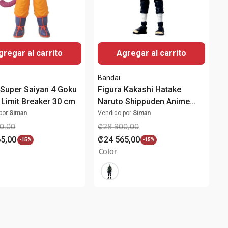
gregar al carrito
Agregar al carrito
Bandai
 Super Saiyan 4 Goku
Figura Kakashi Hatake
Limit Breaker 30 cm
Naruto Shippuden Anime
Heroes 16.51 cm
por
Siman
Vendido por
Siman
0
,
00
₡
28
900
,
00
65
,
00
₡
24
565
,
00
-
15%
-
15%
Color