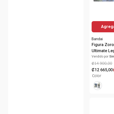
Agrega
Bandai
Figura Zoro
Ultimate Le
12cm
Vendido por
Si
₡
14
900
,
00
₡
12
665
,
00
Color