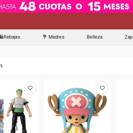
🛍️Rebajas
💐 Madres
Belleza
Zap