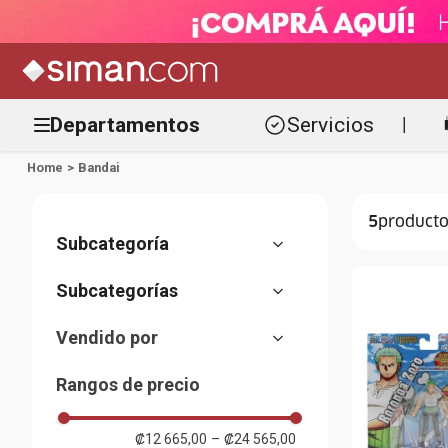
Departamentos
Servicios
|
Bandai
5
Niño
(
5
)
Figuras y accesorios
(
5
)
Vendido por
Almacenes Siman
(
5
)
Rangos de precio
₡12 665,00
–
₡24 565,00