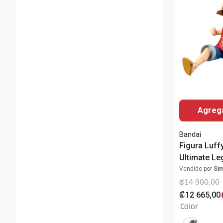
Agrega
Bandai
Figura Luff
Ultimate Le
12cm
Vendido por
Si
₡
14
900
,
00
₡
12
665
,
00
Color