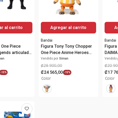
r al carrito
Agregar al carrito
A
Bandai
Bandai
 One Piece
Figura Tony Tony Chopper
Figura
gends articulada
One Piece Anime Heroes
DAIMA 
16.51 cm
man
Vendido por
Siman
Vendido 
₡
28
900
,
00
₡
20
90
₡
24
565
,
00
₡
17
7
-
15%
-
15%
Color
Color