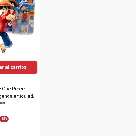
r al carrito
y One Piece
gends articulada
man
-
15%