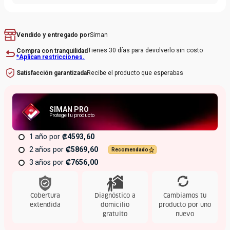
Siman
Vendido y entregado por
Tienes 30 días para devolverlo sin costo
Compra con tranquilidad
*Aplican restricciones.
Recibe el producto que esperabas
Satisfacción garantizada
SIMAN PRO
Protege tu producto
1 año
₡4593,60
2 años
₡5869,60
Recomendado
3 años
₡7656,00
Cobertura
Diagnóstico a
Cambiamos tu
extendida
domicilio
producto por uno
gratuito
nuevo