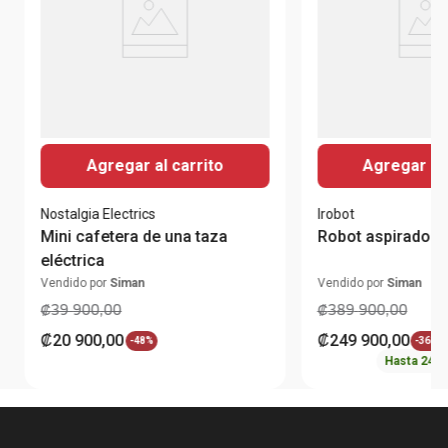
Agregar al carrito
Agregar al 
Nostalgia Electrics
Irobot
Mini cafetera de una taza
Robot aspirador 
eléctrica
Vendido por
Siman
Vendido por
Siman
₡
39
900
,
00
₡
389
900
,
00
₡
20
900
,
00
₡
249
900
,
00
-
48%
-
36%
Hasta
24
c