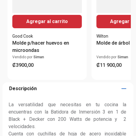
Agregar al carrito
Agregar al 
Good Cook
Wilton
Molde p/hacer huevos en
Molde de árbol ve
microondas
Vendido por
Siman
Vendido por
Siman
₡
3900
,
00
₡
11
900
,
00
Descripción
La versatilidad que necesitas en tu cocina la 
encuentras con la Batidora de Inmersión 3 en 1 de 
Black + Decker con 200 Watts de potencia y  2 
velocidades.

Cuenta con cuchillas de hoja de acero inoxidable 