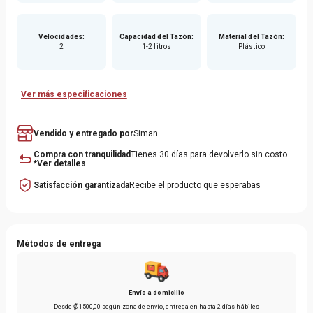
Velocidades
:
Capacidad del Tazón
:
Material del Tazón
:
2
1-2 litros
Plástico
Ver más especificaciones
Vendido y entregado por
Siman
Compra con tranquilidad
Tienes 30 días para devolverlo sin costo.
*Ver detalles
Satisfacción garantizada
Recibe el producto que esperabas
Métodos de entrega
Envío a domicilio
Desde
₡
1500
,
00
según zona de envío
, entrega en hasta
2 días hábiles