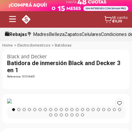
Mi carrito
₡0,00
🛍️Rebajas
💐 Madres
Belleza
Zapatos
Celulares
Condiciones de
Electrodomesticos
Batidoras
Black and Decker
Batidora de inmersión Black and Decker 3
en 1
Referencia
:
101316451