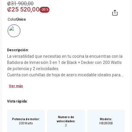
₡
31
900
,
00
₡
25
520
,
00
-
20 %
Color
Único
Descripción:
La versatilidad que necesitas en tu cocina la encuentras con la
Batidora de Inmersión 3 en 1 de Black + Decker con 200 Watts
de potencia y 2 velocidades.
Cuenta con cuchillas de hoja de acero inoxidable ideales para
preparar licuados, smoothies, salsas y purés.
Ver más
Incluye accesorios para batir huevos, picar y mezclar, fáciles de
lavar.La Batidora de Inmersión Black + Decker es Ideal para
Vista rápida:
preparar salsas, licuados, smoothies y más. 2 velocidades para
realizar diferentes mezclas. Motor de 200 Watts de Potencia
Numero de
para elaborar mezclas rápidas . Incluye: Taza de mezclar,
Potencia de motor
:
Modelo
:
velocidades
:
200 Watts
HB2800B
recipiente para picar, batidor de huevos.
2