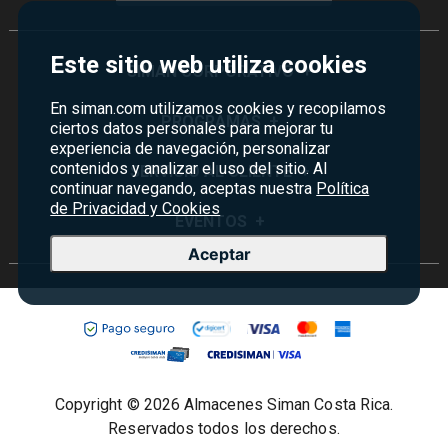
Este sitio web utiliza cookies
SIMAN CORPORATIVO
+
En siman.com utilizamos cookies y recopilamos
Quiénes Somos
PROGRAMAS
+
ciertos datos personales para mejorar tu
experiencia de navegación, personalizar
Visión y Misión
contenidos y analizar el uso del sitio. Al
Monedero
SERVICIO AL CLIENTE
+
Historia
continuar navegando, aceptas nuestra
Política
Certificados de Regalo
de Privacidad y Cookies
Sucursales
Preguntas Frecuentes
EVENTOS
+
Siman PRO
Servicios
Política de devoluciones y garantías
Aceptar
Credisiman
Rebajas
Empleos Siman
Contáctenos
Madres
Seguridad del sitio
Política de Privacidad
Condiciones ofertas
Copyright © 2026 Almacenes Siman Costa Rica.
Términos y condiciones
Reservados todos los derechos.