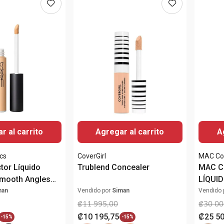
r al carrito
Agregar al carrito
A
cs
CoverGirl
MAC Co
tor Líquido
Trublend Concealer
MAC C
Smooth Angles
LÍQUID
WEAR 
man
Vendido por
Siman
Vendido 
₡
11
995
,
00
₡
30
00
₡
10
195
,
75
₡
25
5
-
15%
-
15%