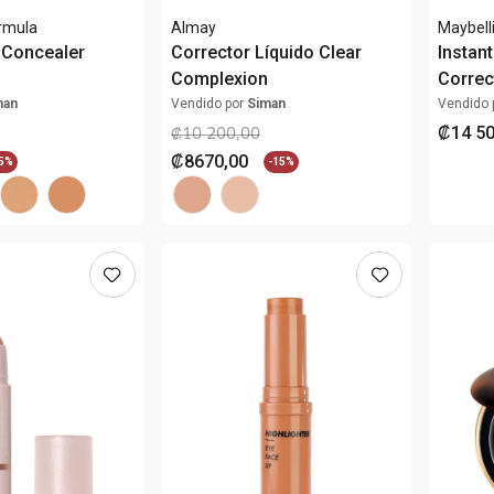
ormula
Almay
Maybell
 Concealer
Corrector Líquido Clear
Instan
Complexion
Correc
man
Vendido por
Siman
Vendido 
₡
14
5
₡
10
200
,
00
₡
8670
,
00
5%
-
15%