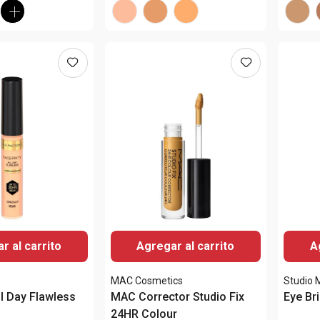
r al carrito
Agregar al carrito
A
MAC Cosmetics
Studio
ll Day Flawless
MAC Corrector Studio Fix
Eye Br
24HR Colour