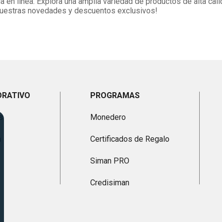
 en línea. Explora una amplia variedad de productos de alta cal
 nuestras novedades y descuentos exclusivos!
ORATIVO
PROGRAMAS
s
Monedero
n
Certificados de Regalo
Siman PRO
Credisiman