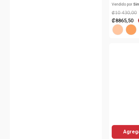
Vendido por
Si
₡
10
430
,
00
₡
8865
,
50
Agrega