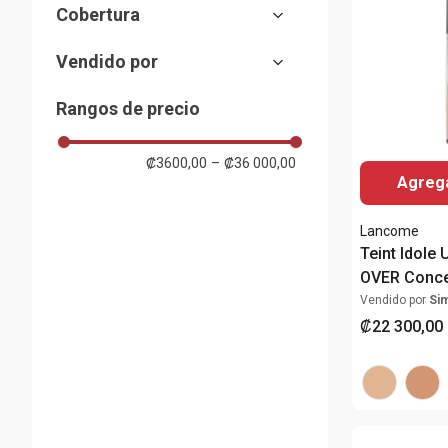
Lancome
Cobertura
Revlon
Media
Physicians Formula
Vendido por
Total
Guerlain
Almacenes Siman
Almay
Rangos de precio
Absolute New York
Mostrar 5 más
₡3600,00
–
₡36 000,00
Agrega
Lancome
Teint Idole 
OVER Conce
Vendido por
Si
₡
22
300
,
00