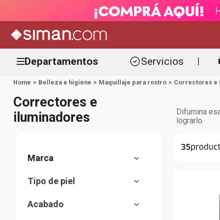
Departamentos
Servicios
|
Belleza e higiene
Maquillaje para rostro
Correctores e 
Correctores e
Difumina esa
iluminadores
lograrlo.
35
CoverGirl
Tipo de piel
Max Factor
Todo tipo de piel
MAC Cosmetics
Acabado
Acneica
Maybelline New York
Matte