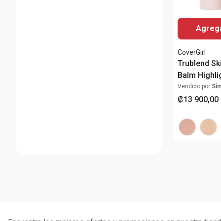
Agrega
CoverGirl
Trublend Sk
Balm Highli
Vendido por
Si
₡
13
900
,
00