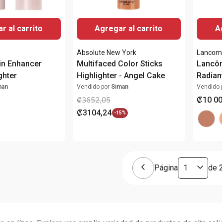
r al carrito
Agregar al carrito
A
Absolute New York
Lancom
in Enhancer
Multifaced Color Sticks
Lancôm
ghter
Highlighter - Angel Cake
Radiant
Wear C
man
Vendido por
Siman
Vendido 
Transf
₡
10
0
₡
3652
,
05
₡
3104
,
24
-
15%
Página
de