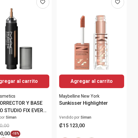
gregar al carrito
Agregar al carrito
smetics
Maybelline New York
ORRECTOR Y BASE
Sunkisser Highlighter
O STUDIO FIX EVERY
ALL-OVER PEN
por
Siman
Vendido por
Siman
₡
15
123
,
00
0
,
00
00
,
00
-
15%