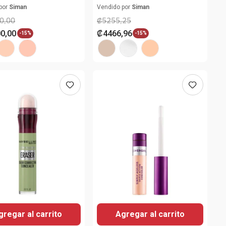
por
Siman
Vendido por
Siman
0
,
00
₡
5255
,
25
00
,
00
₡
4466
,
96
-
15%
-
15%
gregar al carrito
Agregar al carrito