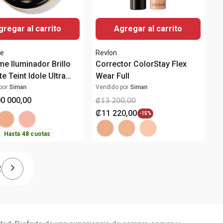
gregar al carrito
Agregar al carrito
e
Revlon
e Iluminador Brillo
Corrector ColorStay Flex
e Teint Idole Ultra
Wear Full
.E. Skin
por
Siman
Vendido por
Siman
orming Highlighter
00
000
,
00
₡
13
200
,
00
₡
11
220
,
00
-
15%
Hasta
48
cuotas
2