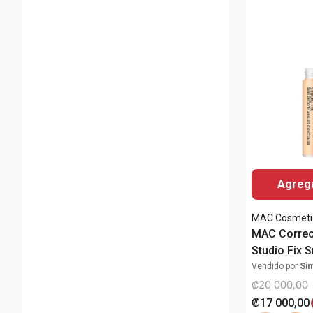
Agrega
MAC Cosmeti
MAC Correc
Studio Fix 
36 Horas
Vendido por
Si
₡
20
000
,
00
₡
17
000
,
00