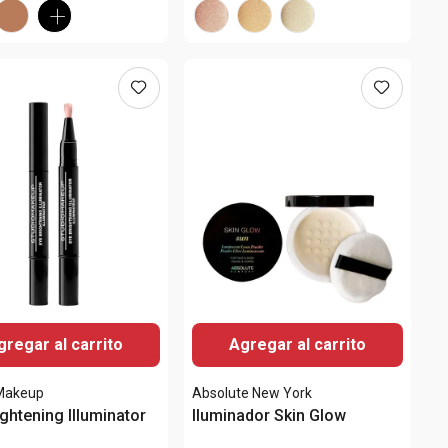
gregar al carrito
Agregar al carrito
 Makeup
Absolute New York
ightening Illuminator
Iluminador Skin Glow