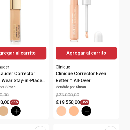
gregar al carrito
Agregar al carrito
auder
Clinique
Lauder Corrector
Clinique Corrector Even
 Wear Stay-in-Place
Better ™ All-Over
as
por
Siman
Vendido por
Siman
0
,
00
₡
23
000
,
00
50
,
00
₡
19
550
,
00
-
15%
-
15%