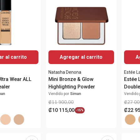
r al carrito
Agregar al carrito
A
Natasha Denona
Estée L
Ultra Wear ALL
Mini Bronze & Glow
Estée 
aler
Highlighting Powder
Double
24 hor
man
Vendido por
Siman
Vendido 
₡
11
900
,
00
₡
27
00
₡
10
115
,
00
₡
22
9
-
15%