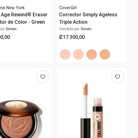
ine New York
CoverGirl
t Age Rewind® Eraser
Corrector Simply Ageless
tor de Color - Green
Triple Action
por
Siman
Vendido por
Siman
00
,
00
₡
17
300
,
00