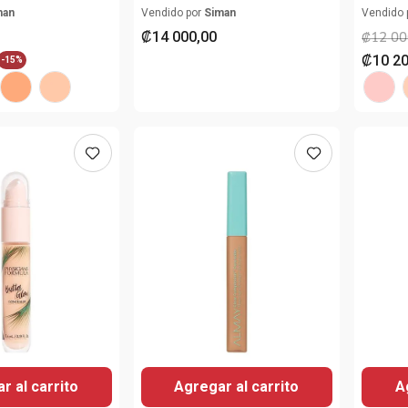
man
Vendido por
Siman
Vendido 
₡
14
000
,
00
₡
12
00
₡
10
2
-
15%
r al carrito
Agregar al carrito
A