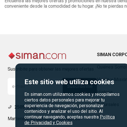
Encuentra las mejores ofertas y promociones en nuestra tienda
conveniente desde la comodidad de tu hogar. ¡No te pierdas
SIMAN CORP
Quiénes Somo
Suscribite para obtener las mejores ofertas
Visión y Misió
Este sitio web utiliza cookies
Suscribirme
Historia
En siman.com utilizamos cookies y recopilamos
ciertos datos personales para mejorar tu
Sucursales
experiencia de navegación, personalizar
2505-3333
contenidos y analizar el uso del sitio. Al
Servicios
continuar navegando, aceptas nuestra
Política
Mantenete en contacto con nosotros
de Privacidad y Cookies