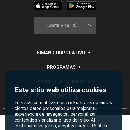
Costa Rica | ₡
SIMAN CORPORATIVO
+
Quiénes Somos
PROGRAMAS
+
Visión y Misión
Monedero
SERVICIO AL CLIENTE
+
Historia
Este sitio web utiliza cookies
Certificados de Regalo
Sucursales
Preguntas Frecuentes
EVENTOS
+
Siman PRO
En siman.com utilizamos cookies y recopilamos
Servicios
Política de devoluciones y garantías
ciertos datos personales para mejorar tu
Credisiman
Rebajas
Empleos Siman
experiencia de navegación, personalizar
Contáctenos
Madres
contenidos y analizar el uso del sitio. Al
Seguridad del sitio
continuar navegando, aceptas nuestra
Política