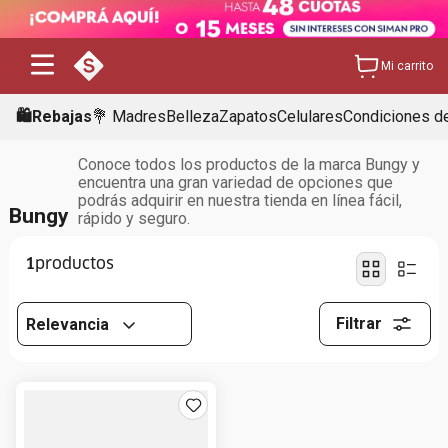
Mi carrito
🛍️Rebajas
💐 Madres
Belleza
Zapatos
Celulares
Condiciones de
Conoce todos los productos de la marca Bungy y
encuentra una gran variedad de opciones que
podrás adquirir en nuestra tienda en línea fácil,
Bungy
rápido y seguro.
1
Filtrar
Relevancia