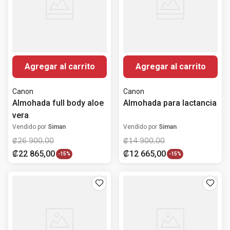
Agregar al carrito
Agregar al carrito
Canon
Canon
Almohada full body aloe
Almohada para lactancia
vera
Vendido por
Siman
Vendido por
Siman
₡
26
900
,
00
₡
14
900
,
00
₡
22
865
,
00
₡
12
665
,
00
-
15%
-
15%