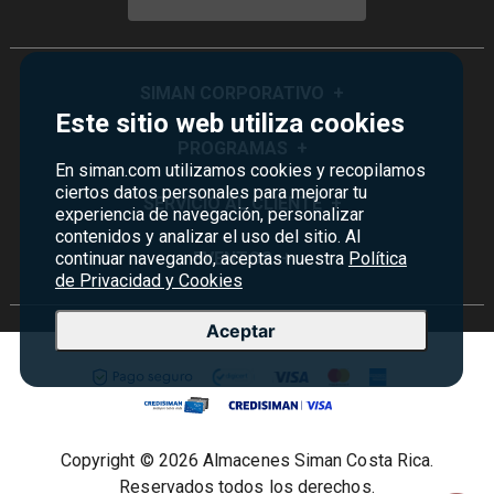
SIMAN CORPORATIVO
+
Este sitio web utiliza cookies
Quiénes Somos
PROGRAMAS
+
En siman.com utilizamos cookies y recopilamos
Visión y Misión
ciertos datos personales para mejorar tu
Monedero
SERVICIO AL CLIENTE
+
experiencia de navegación, personalizar
Historia
contenidos y analizar el uso del sitio. Al
Certificados de Regalo
Sucursales
Preguntas Frecuentes
EVENTOS
+
continuar navegando, aceptas nuestra
Política
Siman PRO
de Privacidad y Cookies
Servicios
Política de devoluciones y garantías
Credisiman
Rebajas
Empleos Siman
Contáctenos
Aceptar
Madres
Seguridad del sitio
Política de Privacidad
Condiciones ofertas
Copyright © 2026 Almacenes Siman Costa Rica.
Términos y condiciones
Reservados todos los derechos.