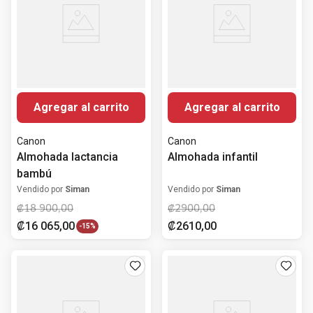
Agregar al carrito
Agregar al carrito
Canon
Canon
Almohada lactancia
Almohada infantil
bambú
Vendido por
Siman
Vendido por
Siman
₡
18
900
,
00
₡
2900
,
00
₡
16
065
,
00
₡
2610
,
00
-
15%