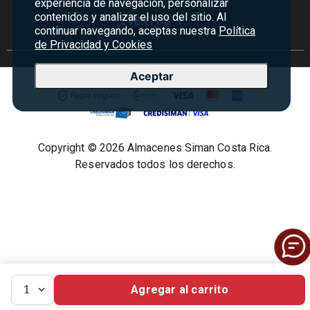
experiencia de navegación, personalizar
Certificados de Regalo
contenidos y analizar el uso del sitio. Al
Sucursales
Preguntas Frecuentes
EVENTOS
+
Siman PRO
continuar navegando, aceptas nuestra
Política
Servicios
Política de devoluciones y garantías
de Privacidad y Cookies
Credisiman
Rebajas
Empleos Siman
Contáctenos
Aceptar
Madres
Seguridad del sitio
Política de Privacidad
Condiciones ofertas
Copyright © 2026 Almacenes Siman Costa Rica.
Términos y condiciones
Reservados todos los derechos.
Agregar al carrito
1