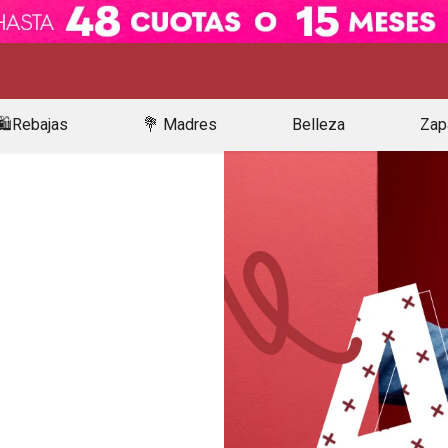
🛍️Rebajas
💐 Madres
Belleza
Zap