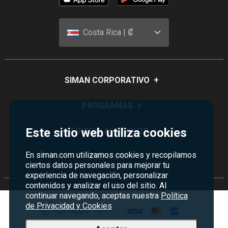
Costa Rica | ₡
SIMAN CORPORATIVO
+
Quiénes Somos
PROGRAMAS
+
Visión y Misión
Este sitio web utiliza cookies
Monedero
SERVICIO AL CLIENTE
+
Historia
Certificados de Regalo
Sucursales
En siman.com utilizamos cookies y recopilamos
Preguntas Frecuentes
EVENTOS
+
Siman PRO
ciertos datos personales para mejorar tu
Servicios
Política de devoluciones y garantías
experiencia de navegación, personalizar
Credisiman
Rebajas
contenidos y analizar el uso del sitio. Al
Empleos Siman
Contáctenos
continuar navegando, aceptas nuestra
Política
Madres
Seguridad del sitio
de Privacidad y Cookies
Política de Privacidad