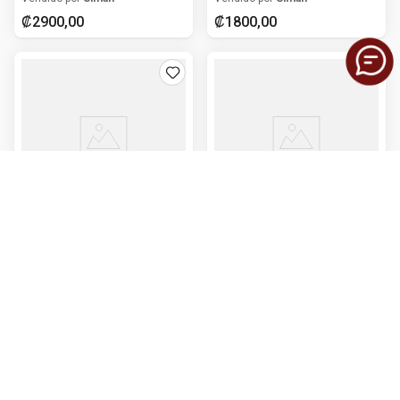
₡
2900
,
00
₡
1800
,
00
Agregar al carrito
Agregar al carrito
Crayola
Crayola
Crayones estándar 12
Lápices de colores
piezas
largos 24 piezas
Vendido por
Siman
Vendido por
Siman
₡
1000
,
00
₡
3200
,
00