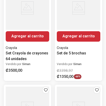
Agregar al carrito
Agregar al carrito
Crayola
Crayola
Set Crayola de crayones
Set de 5 brochas
64 unidades
Vendido por
Siman
Vendido por
Siman
₡
3500
,
00
₡
3398
,
97
₡
1350
,
00
-
60%