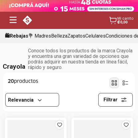
Mi carrito
₡0,00
🛍️Rebajas
💐 Madres
Belleza
Zapatos
Celulares
Condiciones de
Conoce todos los productos de la marca Crayola
y encuentra una gran variedad de opciones que
podrás adquirir en nuestra tienda en línea fácil,
Crayola
rápido y seguro.
20
Filtrar
Relevancia