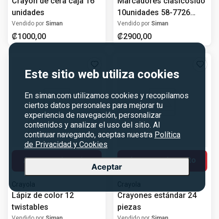
Crayón de cera caja 16
Marcadores clasicosido
unidades
10unidades 58-7726
crayola
Vendido por
Siman
Vendido por
Siman
₡
1000
,
00
₡
2900
,
00
Este sitio web utiliza cookies
En siman.com utilizamos cookies y recopilamos
ciertos datos personales para mejorar tu
experiencia de navegación, personalizar
contenidos y analizar el uso del sitio. Al
continuar navegando, aceptas nuestra
Política
de Privacidad y Cookies
Agregar al carrito
Agregar al carrito
Aceptar
Crayola
Crayola
Lápiz de color 12
Crayones estándar 24
twistables
piezas
Vendido por
Siman
Vendido por
Siman