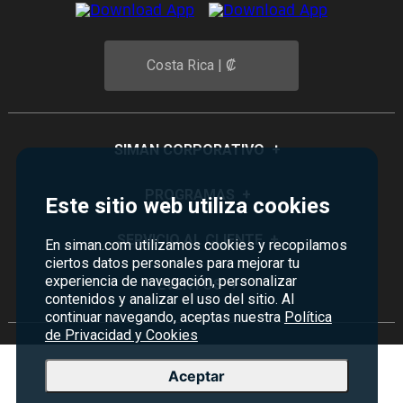
Costa Rica | ₡
SIMAN CORPORATIVO
+
Quiénes Somos
PROGRAMAS
+
Este sitio web utiliza cookies
Visión y Misión
Monedero
SERVICIO AL CLIENTE
+
En siman.com utilizamos cookies y recopilamos
Historia
ciertos datos personales para mejorar tu
Certificados de Regalo
Sucursales
experiencia de navegación, personalizar
Preguntas Frecuentes
EVENTOS
+
Siman PRO
contenidos y analizar el uso del sitio. Al
Servicios
Política de devoluciones y garantías
continuar navegando, aceptas nuestra
Política
Credisiman
Rebajas
de Privacidad y Cookies
Empleos Siman
Contáctenos
Madres
Seguridad del sitio
Aceptar
Política de Privacidad