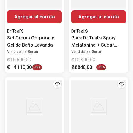
Agregar al carrito
Agregar al carrito
Dr Teal'S
Dr Teal'S
Set Crema Corporal y
Pack Dr.Teal's Spray
Gel de Baño Lavanda
Melatonina + Sugar
Scrub Rosas
Vendido por
Siman
Vendido por
Siman
₡
16
600
,
00
₡
10
400
,
00
₡
14
110
,
00
₡
8840
,
00
-
15%
-
15%