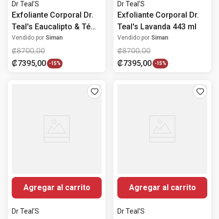
Dr Teal'S
Dr Teal'S
Exfoliante Corporal Dr.
Exfoliante Corporal Dr.
Teal's Eaucalipto & Té
Teal's Lavanda 443 ml
Verde 443 ml
Vendido por
Siman
Vendido por
Siman
₡
8700
,
00
₡
8700
,
00
₡
7395
,
00
₡
7395
,
00
-
15%
-
15%
Agregar al carrito
Agregar al carrito
Dr Teal'S
Dr Teal'S