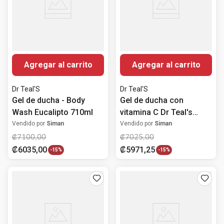
Agregar al carrito
Agregar al carrito
Dr Teal'S
Dr Teal'S
Gel de ducha - Body
Gel de ducha con
Wash Eucalipto 710ml
vitamina C Dr Teal's
710ml
Vendido por
Siman
Vendido por
Siman
₡
7100
,
00
₡
7025
,
00
₡
6035
,
00
₡
5971
,
25
-
15%
-
15%