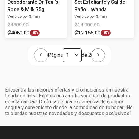
Desodorante Dr Teal's
Set Exfoliante y Sal de
Rose & Milk 75g
Baño Lavanda
Vendido por
Siman
Vendido por
Siman
₡
4800
,
00
₡
14
300
,
00
₡
4080
,
00
₡
12
155
,
00
-
15%
-
15%
Página
de
2
Encuentra las mejores ofertas y promociones en nuestra
tienda en línea. Explora una amplia variedad de productos
de alta calidad. Disfruta de una experiencia de compra
segura y conveniente desde la comodidad de tu hogar. ¡No
te pierdas nuestras novedades y descuentos exclusivos!