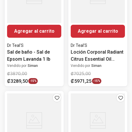
Agregar al carrito
Agregar al carrito
Dr Teal'S
Dr Teal'S
Sal de baño - Sal de
Loción Corporal Radiant
Epsom Lavanda 1 lb
Citrus Essential Oil
Vitamin C Dr Teal's
Vendido por
Siman
Vendido por
Siman
532ml
₡
3870
,
00
₡
7025
,
00
₡
3289
,
50
₡
5971
,
25
-
15%
-
15%