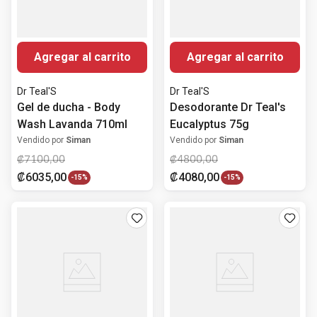
Agregar al carrito
Agregar al carrito
Dr Teal'S
Dr Teal'S
Gel de ducha - Body
Desodorante Dr Teal's
Wash Lavanda 710ml
Eucalyptus 75g
Vendido por
Siman
Vendido por
Siman
₡
7100
,
00
₡
4800
,
00
₡
6035
,
00
₡
4080
,
00
-
15%
-
15%