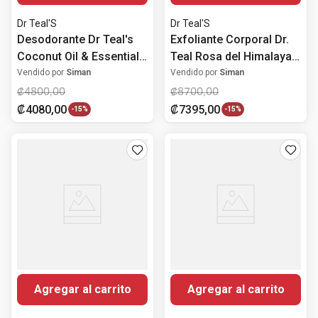
Dr Teal'S
Dr Teal'S
Desodorante Dr Teal's
Exfoliante Corporal Dr.
Coconut Oil & Essential
Teal Rosa del Himalaya
Oils
454g
Vendido por
Siman
Vendido por
Siman
₡
4800
,
00
₡
8700
,
00
₡
4080
,
00
₡
7395
,
00
-
15%
-
15%
Agregar al carrito
Agregar al carrito