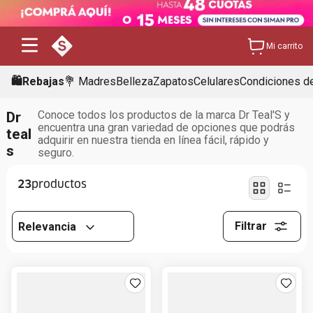
Mi carrito
🛍️Rebajas
💐 Madres
Belleza
Zapatos
Celulares
Condiciones de
Conoce todos los productos de la marca Dr Teal'S y
Dr
encuentra una gran variedad de opciones que podrás
teal
adquirir en nuestra tienda en línea fácil, rápido y
s
seguro.
23
Filtrar
Relevancia