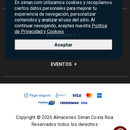
En siman.com utilizamos cookies y recopilamos
ciertos datos personales para mejorar tu
experiencia de navegación, personalizar
contenidos y analizar el uso del sitio. Al
SIMAN CORPORATIVO
+
continuar navegando, aceptas nuestra
Política
de Privacidad y Cookies
Quiénes Somos
PROGRAMAS
+
Visión y Misión
Aceptar
Monedero
SERVICIO AL CLIENTE
+
Historia
Certificados de Regalo
Sucursales
Preguntas Frecuentes
EVENTOS
+
Siman PRO
Servicios
Política de devoluciones y garantías
Credisiman
Rebajas
Empleos Siman
Contáctenos
Madres
Seguridad del sitio
Política de Privacidad
Condiciones ofertas
Copyright © 2026 Almacenes Siman Costa Rica.
Términos y condiciones
Reservados todos los derechos.