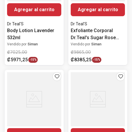
Agregar al carrito
Agregar al carrito
Dr Teal'S
Dr Teal'S
Body Lotion Lavender
Exfoliante Corporal
532ml
Dr.Teal's Sugar Rose
538g
Vendido por
Siman
Vendido por
Siman
₡
7025
,
00
₡
9865
,
00
₡
5971
,
25
₡
8385
,
25
-
15%
-
15%