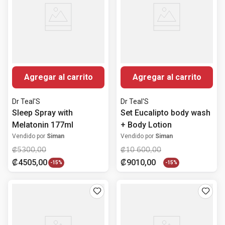
Agregar al carrito
Agregar al carrito
Dr Teal'S
Dr Teal'S
Sleep Spray with
Set Eucalipto body wash
Melatonin 177ml
+ Body Lotion
Vendido por
Siman
Vendido por
Siman
₡
5300
,
00
₡
10
600
,
00
₡
4505
,
00
₡
9010
,
00
-
15%
-
15%