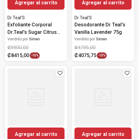
Agregar al carrito
Agregar al carrito
Dr Teal'S
Dr Teal'S
Exfoliante Corporal
Desodorante Dr Teal's
Dr.Teal's Sugar Citrus
Vanilla Lavender 75g
Vitamin C 538g
Vendido por
Siman
Vendido por
Siman
₡
9900
,
00
₡
4795
,
00
₡
8415
,
00
₡
4075
,
75
-
15%
-
15%
Agregar al carrito
Agregar al carrito