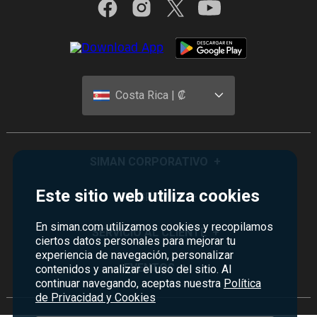
Costa Rica | ₡
SIMAN CORPORATIVO
+
Este sitio web utiliza cookies
Quiénes Somos
PROGRAMAS
+
Visión y Misión
En siman.com utilizamos cookies y recopilamos
Monedero
SERVICIO AL CLIENTE
+
ciertos datos personales para mejorar tu
Historia
Certificados de Regalo
experiencia de navegación, personalizar
Sucursales
Preguntas Frecuentes
EVENTOS
+
contenidos y analizar el uso del sitio. Al
Siman PRO
continuar navegando, aceptas nuestra
Política
Servicios
Política de devoluciones y garantías
de Privacidad y Cookies
Credisiman
Rebajas
Empleos Siman
Contáctenos