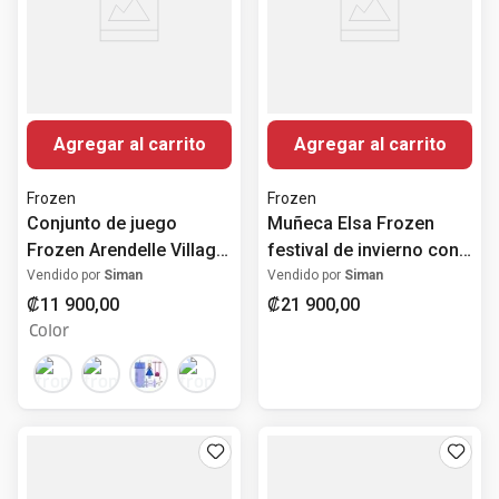
Agregar al carrito
Agregar al carrito
Frozen
Frozen
Conjunto de juego
Muñeca Elsa Frozen
Frozen Arendelle Village
festival de invierno con
Surprise de Mattel
vestido y capa
Vendido por
Siman
Vendido por
Siman
desmontable
₡
11
900
,
00
₡
21
900
,
00
Color