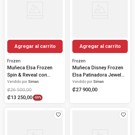
Agregar al carrito
Agregar al carrito
Frozen
Frozen
Muñeca Elsa Frozen
Muñeca Disney Frozen
Spin & Reveal con
Elsa Patinadora Jewel
Sorpresas y Accesorios
Reveal con Accesorios
Vendido por
Siman
Vendido por
Siman
₡
27
900
,
00
₡
26
500
,
00
₡
13
250
,
00
-
50%