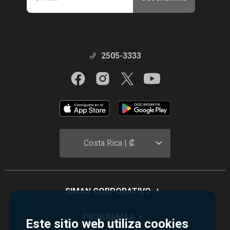
Manténte en contacto con nosotros
2505-3333
Costa Rica | ₡
SIMAN CORPORATIVO
+
Quiénes Somos
PROGRAMAS
+
Este sitio web utiliza cookies