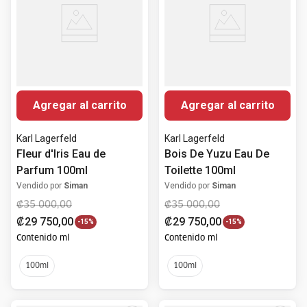
Agregar al carrito
Agregar al carrito
Karl Lagerfeld
Karl Lagerfeld
Fleur d'Iris Eau de
Bois De Yuzu Eau De
Parfum 100ml
Toilette 100ml
Vendido por
Siman
Vendido por
Siman
₡
35
000
,
00
₡
35
000
,
00
₡
29
750
,
00
₡
29
750
,
00
-
15%
-
15%
Contenido ml
Contenido ml
100ml
100ml