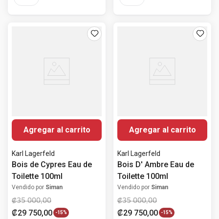
Agregar al carrito
Agregar al carrito
Karl Lagerfeld
Karl Lagerfeld
Bois de Cypres Eau de
Bois D' Ambre Eau de
Toilette 100ml
Toilette 100ml
Vendido por
Siman
Vendido por
Siman
₡
35
000
,
00
₡
35
000
,
00
₡
29
750
,
00
₡
29
750
,
00
-
15%
-
15%