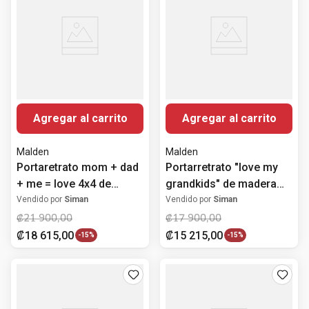
Agregar al carrito
Agregar al carrito
Malden
Malden
Portaretrato mom + dad
Portarretrato "love my
+ me = love 4x4 de
grandkids" de madera
madera
con bisagra y doble
Vendido por
Siman
Vendido por
Siman
apertura 10.2x15.2 cm
₡
21
900
,
00
₡
17
900
,
00
₡
18
615
,
00
₡
15
215
,
00
-
15%
-
15%