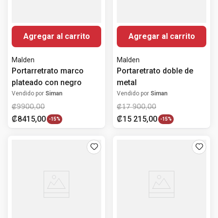
Agregar al carrito
Agregar al carrito
Malden
Malden
Portarretrato marco
Portaretrato doble de
plateado con negro
metal
Vendido por
Siman
Vendido por
Siman
₡
9900
,
00
₡
17
900
,
00
₡
8415
,
00
₡
15
215
,
00
-
15%
-
15%