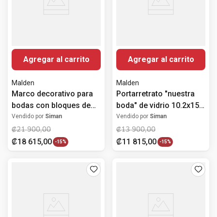
Agregar al carrito
Agregar al carrito
Malden
Malden
Marco decorativo para
Portarretrato "nuestra
bodas con bloques de
boda" de vidrio 10.2x15.2
fechas y frases
cm
Vendido por
Siman
Vendido por
Siman
10.2x10.2 cm
₡
21
900
,
00
₡
13
900
,
00
₡
18
615
,
00
₡
11
815
,
00
-
15%
-
15%