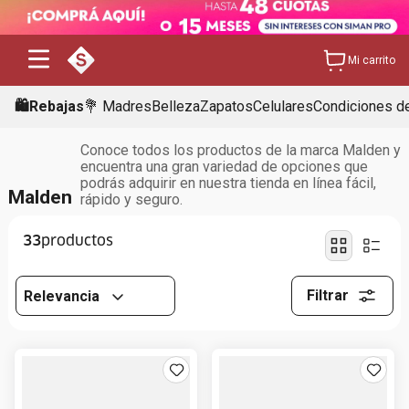
Mi carrito
🛍️Rebajas
💐 Madres
Belleza
Zapatos
Celulares
Condiciones de
Conoce todos los productos de la marca Malden y
encuentra una gran variedad de opciones que
podrás adquirir en nuestra tienda en línea fácil,
Malden
rápido y seguro.
33
Filtrar
Relevancia