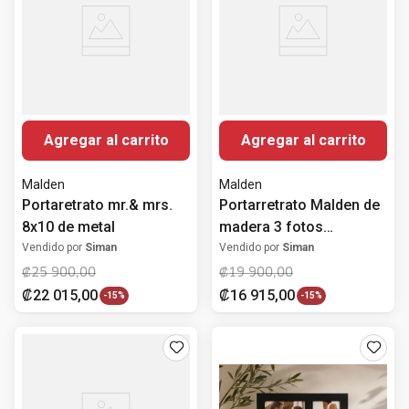
Agregar al carrito
Agregar al carrito
Malden
Malden
Portaretrato mr.& mrs.
Portarretrato Malden de
8x10 de metal
madera 3 fotos
12.7x17.8 cm
Vendido por
Siman
Vendido por
Siman
₡
25
900
,
00
₡
19
900
,
00
₡
22
015
,
00
₡
16
915
,
00
-
15%
-
15%