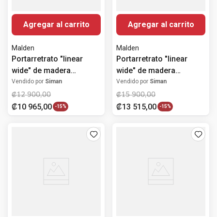
Agregar al carrito
Agregar al carrito
Malden
Malden
Portarretrato "linear
Portarretrato "linear
wide" de madera
wide" de madera
12.7x17.8 cm
20.3x25.4 cm
Vendido por
Siman
Vendido por
Siman
₡
12
900
,
00
₡
15
900
,
00
₡
10
965
,
00
₡
13
515
,
00
-
15%
-
15%