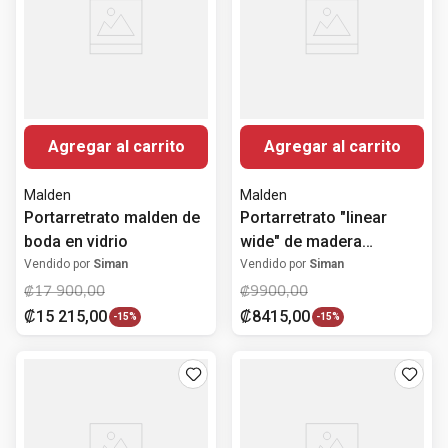
Agregar al carrito
Agregar al carrito
Malden
Malden
Portarretrato malden de
Portarretrato "linear
boda en vidrio
wide" de madera
10.2x15.2 cm
Vendido por
Siman
Vendido por
Siman
₡
17
900
,
00
₡
9900
,
00
₡
15
215
,
00
₡
8415
,
00
-
15%
-
15%