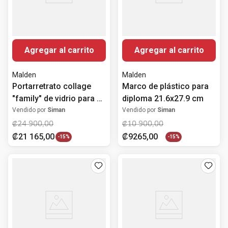
Agregar al carrito
Agregar al carrito
Malden
Malden
Portarretrato collage
Marco de plástico para
"family" de vidrio para 3
diploma 21.6x27.9 cm
fotos 10.2x15.2 cm
Vendido por
Siman
Vendido por
Siman
₡
24
900
,
00
₡
10
900
,
00
₡
21
165
,
00
₡
9265
,
00
-
15%
-
15%