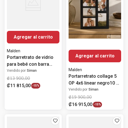
Agregar al carrito
Malden
Agregar al carrito
Portarretrato de vidrio
para bebé con barra
Malden
giratoria con frases
Vendido por
Siman
Portarretrato collage 5
10.2x15.2 cm
₡
13
900
,
00
OP 4x6 linear negro10 x
₡
11
815
,
00
-
15%
15 cm
Vendido por
Siman
₡
19
900
,
00
₡
16
915
,
00
-
15%