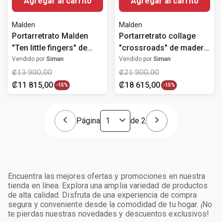
Agregar al carrito
Agregar al carrito
Malden
Malden
Portarretrato Malden
Portarretrato collage
"Ten little fingers" de
"crossroads" de madera
vidrio 10.2x15.2 cm
para nueve fotos
Vendido por
Siman
Vendido por
Siman
10.2x15.2 cm
₡
13
900
,
00
₡
21
900
,
00
₡
11
815
,
00
₡
18
615
,
00
-
15%
-
15%
Página
de
2
Encuentra las mejores ofertas y promociones en nuestra
tienda en línea. Explora una amplia variedad de productos
de alta calidad. Disfruta de una experiencia de compra
segura y conveniente desde la comodidad de tu hogar. ¡No
te pierdas nuestras novedades y descuentos exclusivos!