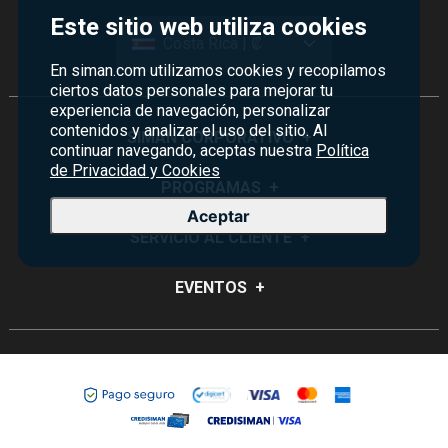
Este sitio web utiliza cookies
Costa Rica | ₡
En siman.com utilizamos cookies y recopilamos
ciertos datos personales para mejorar tu
experiencia de navegación, personalizar
contenidos y analizar el uso del sitio. Al
SIMAN CORPORATIVO
+
continuar navegando, aceptas nuestra
Política
de Privacidad y Cookies
Quiénes Somos
PROGRAMAS
+
Aceptar
Visión y Misión
Monedero
SERVICIO AL CLIENTE
+
Historia
Certificados de Regalo
Sucursales
Preguntas Frecuentes
EVENTOS
+
Siman PRO
Servicios
Política de devoluciones y garantías
Credisiman
Rebajas
Empleos Siman
Contáctenos
Madres
Seguridad del sitio
Política de Privacidad
Condiciones ofertas