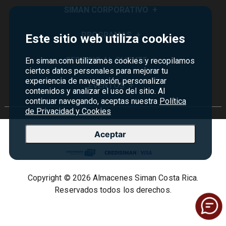
SIMAN CORPORATIVO
+
Quiénes Somos
PROGRAMAS
+
Este sitio web utiliza cookies
Visión y Misión
Monedero
SERVICIO AL CLIENTE
+
En siman.com utilizamos cookies y recopilamos
Historia
ciertos datos personales para mejorar tu
Certificados de Regalo
experiencia de navegación, personalizar
Sucursales
Preguntas Frecuentes
EVENTOS
+
contenidos y analizar el uso del sitio. Al
Siman PRO
Servicios
continuar navegando, aceptas nuestra
Política de devoluciones y garantías
Política
Credisiman
Rebajas
de Privacidad y Cookies
Empleos Siman
Contáctenos
Madres
Seguridad del sitio
Aceptar
Política de Privacidad
Condiciones ofertas
Copyright © 2026 Almacenes Siman Costa Rica.
Términos y condiciones
Reservados todos los derechos.